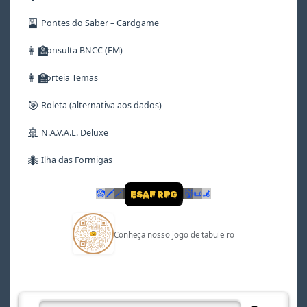
🎴
Pontes do Saber – Cardgame
👩‍🏫
Consulta BNCC (EM)
👩‍🏫
Sorteia Temas
🎯
Roleta (alternativa aos dados)
🚢
N.A.V.A.L. Deluxe
🐜
Ilha das Formigas
🤡
🗡
🪄
👹
📜
🦼
ESAF RPG
Conheça nosso jogo de tabuleiro