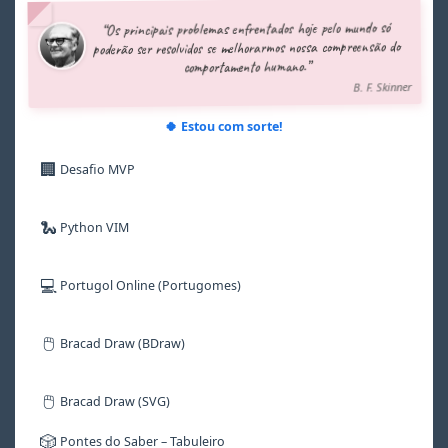
5
5
5
5
5
5
“Os principais problemas enfrentados hoje pelo mundo só
6
6
6
6
6
6
poderão ser resolvidos se melhorarmos nossa compreensão do
7
7
7
7
7
7
comportamento humano.”
8
8
8
8
8
8
B. F. Skinner
9
9
9
9
9
9
🍀 Estou com sorte!
🏢
Desafio MVP
🐍
Python VIM
💻
Portugol Online (Portugomes)
🖱️
Bracad Draw (BDraw)
🖱️
Bracad Draw (SVG)
🎲
Pontes do Saber – Tabuleiro