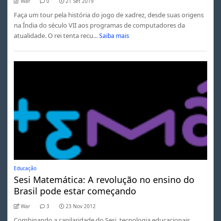
War
0
21 Set 2019
Faça um tour pela história do jogo de xadrez, desde suas origens
na Índia do século VII aos programas de computadores da
atualidade. O rei tenta recu...
Saiba mais
Educação
Sesi Matemática: A revolução no ensino do
Brasil pode estar começando
War
3
23 Nov 2012
Combinando a capilaridade do Sesi, tecnologia educacionais,