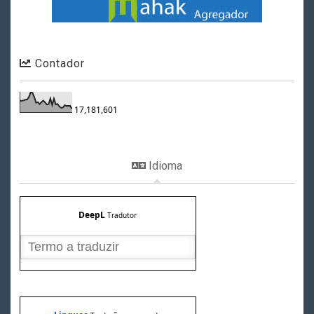
Contador
17,181,601
Idioma
DeepL
Tradutor