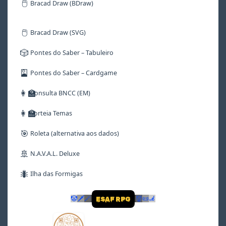
🖱️
Bracad Draw (BDraw)
🖱️
Bracad Draw (SVG)
🎲
Pontes do Saber – Tabuleiro
🎴
Pontes do Saber – Cardgame
👩‍🏫
Consulta BNCC (EM)
👩‍🏫
Sorteia Temas
🎯
Roleta (alternativa aos dados)
🚢
N.A.V.A.L. Deluxe
🐜
Ilha das Formigas
🤡
🗡
🪄
👹
📜
🦼
ESAF RPG