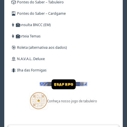
🎲
Pontes do Saber – Tabuleiro
🎴
Pontes do Saber – Cardgame
👩‍🏫
Consulta BNCC (EM)
👩‍🏫
Sorteia Temas
🎯
Roleta (alternativa aos dados)
🚢
N.A.V.A.L. Deluxe
🐜
Ilha das Formigas
🤡
🗡
🪄
👹
📜
🦼
ESAF RPG
Conheça nosso jogo de tabuleiro