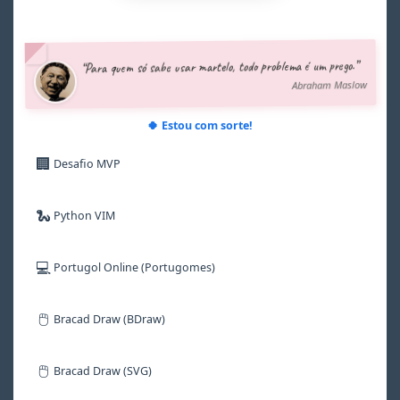
3
3
3
3
3
3
4
4
4
4
4
4
5
5
5
5
5
5
“Para quem só sabe usar martelo, todo problema é um prego.”
6
6
6
6
6
6
Abraham Maslow
7
7
7
7
7
7
8
8
8
8
8
8
9
9
9
9
9
9
🍀 Estou com sorte!
🏢
Desafio MVP
🐍
Python VIM
💻
Portugol Online (Portugomes)
🖱️
Bracad Draw (BDraw)
🖱️
Bracad Draw (SVG)