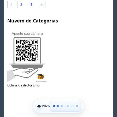
1
2
3
4
Nuvem de Categorias
Coluna Gastroturismo
.
👁
0
0
0
0
0
0
2026
1
1
1
1
1
1
2
2
2
2
2
2