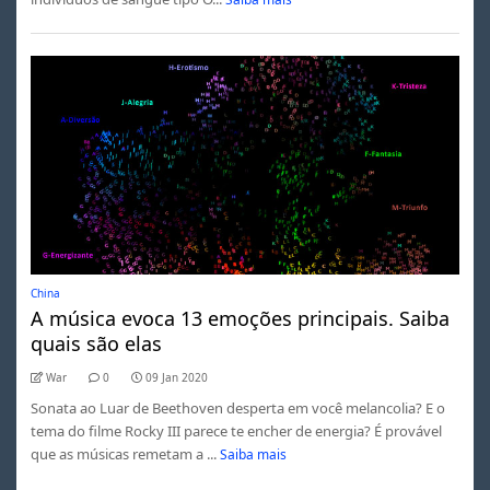
China
A música evoca 13 emoções principais. Saiba
quais são elas
War
0
09 Jan 2020
Sonata ao Luar de Beethoven desperta em você melancolia? E o
tema do filme Rocky III parece te encher de energia? É provável
que as músicas remetam a ...
Saiba mais