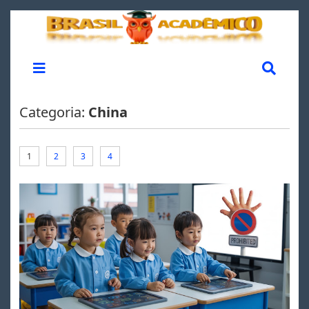
Categoria:
China
1
2
3
4