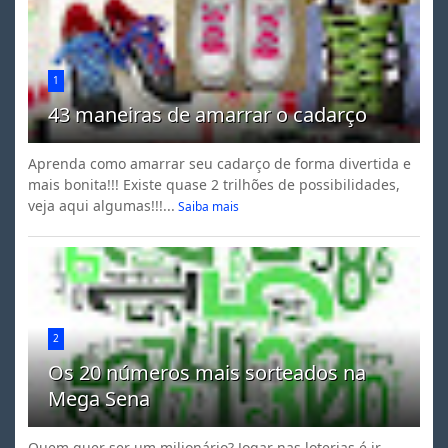
1
43 maneiras de amarrar o cadarço
Aprenda como amarrar seu cadarço de forma divertida e
mais bonita!!! Existe quase 2 trilhões de possibilidades,
veja aqui algumas!!!...
Saiba mais
2
Os 20 números mais sorteados na
Mega Sena
Quem quer ser um milionário? Jogar nas loterias é ir