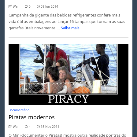
War
0
09 Jun 2014
Campanha da gigante das bebidas refrigerantes confere mais
vida útil às embalagens ao lançar 16 tampas que tornam as suas
garrafas úteis novamente. ...
Saiba mais
Documentário
Piratas modernos
War
4
15 Nov 2011
O Mini-documentário Piratas! mostra outra realidade por trás do