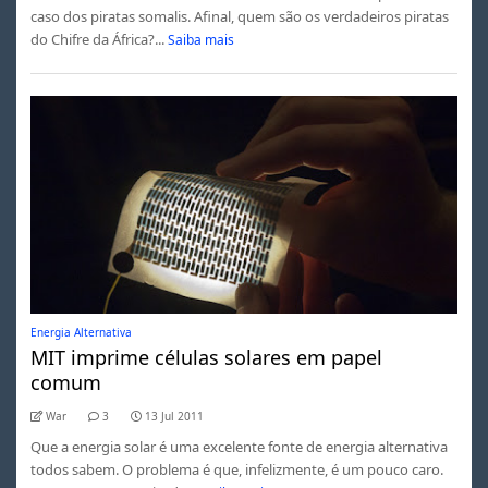
caso dos piratas somalis. Afinal, quem são os verdadeiros piratas
do Chifre da África?...
Saiba mais
Energia Alternativa
MIT imprime células solares em papel
comum
War
3
13 Jul 2011
Que a energia solar é uma excelente fonte de energia alternativa
todos sabem. O problema é que, infelizmente, é um pouco caro.