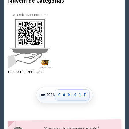
Nuvem de Categorias
0
1
2
Coluna Gastroturismo
3
4
5
0
6
.
👁
0
0
0
0
1
7
2026
1
1
1
1
2
8
2
2
2
2
3
9
3
3
3
3
4
4
4
4
4
5
5
5
5
5
6
“O pensamento é a semente da ação.”