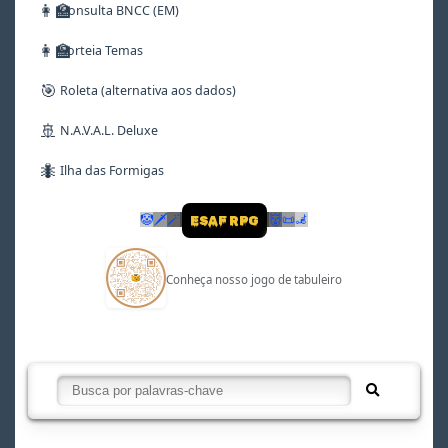
👩‍🏫
Consulta BNCC (EM)
👩‍🏫
Sorteia Temas
🎯
Roleta (alternativa aos dados)
🚢
N.A.V.A.L. Deluxe
🐜
Ilha das Formigas
🤡
🗡
🪄
👹
📜
🦼
ESAF RPG
Conheça nosso jogo de tabuleiro