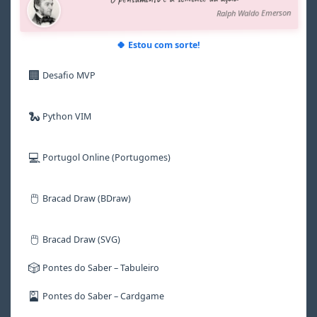
6
6
6
6
7
Ralph Waldo Emerson
7
7
7
7
8
8
8
8
8
9
9
9
9
9
🍀 Estou com sorte!
🏢
Desafio MVP
🐍
Python VIM
💻
Portugol Online (Portugomes)
🖱️
Bracad Draw (BDraw)
🖱️
Bracad Draw (SVG)
🎲
Pontes do Saber – Tabuleiro
🎴
Pontes do Saber – Cardgame