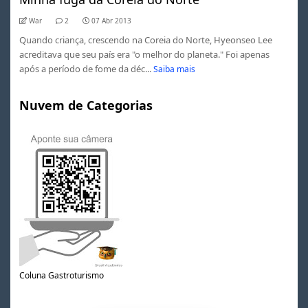
War
2
07 Abr 2013
Quando criança, crescendo na Coreia do Norte, Hyeonseo Lee
acreditava que seu país era "o melhor do planeta." Foi apenas
após a período de fome da déc...
Saiba mais
Nuvem de Categorias
0
1
2
3
Coluna Gastroturismo
4
5
0
6