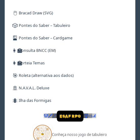
🖱️
Bracad Draw (SVG)
🎲
Pontes do Saber – Tabuleiro
🎴
Pontes do Saber – Cardgame
👩‍🏫
Consulta BNCC (EM)
👩‍🏫
Sorteia Temas
🎯
Roleta (alternativa aos dados)
🚢
N.A.V.A.L. Deluxe
🐜
Ilha das Formigas
🤡
🗡
🪄
👹
📜
🦼
ESAF RPG
Conheça nosso jogo de tabuleiro