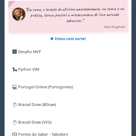
5
5
5
5
7
“Em suma, o sucesso do ativismo macroeconômico, na teoria e na
6
6
6
6
8
prática, tornou possível a microeconomia de livre mercado
7
7
7
7
9
sobreviver.”
8
8
8
8
Paul Krugman
9
9
9
9
🍀 Estou com sorte!
🏢
Desafio MVP
🐍
Python VIM
💻
Portugol Online (Portugomes)
🖱️
Bracad Draw (BDraw)
🖱️
Bracad Draw (SVG)
🎲
Pontes do Saber – Tabuleiro