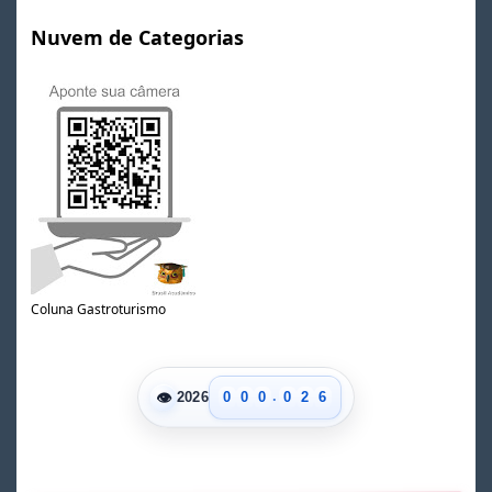
Nuvem de Categorias
0
1
Coluna Gastroturismo
2
3
0
4
1
5
.
👁
0
0
0
0
2
6
2026
1
1
1
1
3
7
2
2
2
2
4
8
3
3
3
3
5
9
4
4
4
4
6