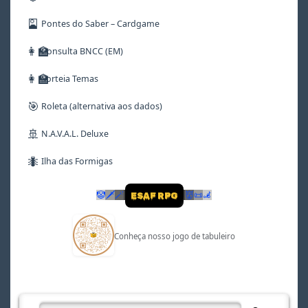
🎴
Pontes do Saber – Cardgame
👩‍🏫
Consulta BNCC (EM)
👩‍🏫
Sorteia Temas
🎯
Roleta (alternativa aos dados)
🚢
N.A.V.A.L. Deluxe
🐜
Ilha das Formigas
🤡
🗡
🪄
👹
📜
🦼
ESAF RPG
Conheça nosso jogo de tabuleiro