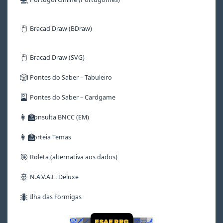
🖱️
Bracad Draw (BDraw)
🖱️
Bracad Draw (SVG)
🎲
Pontes do Saber – Tabuleiro
🎴
Pontes do Saber – Cardgame
👩‍🏫
Consulta BNCC (EM)
👩‍🏫
Sorteia Temas
🎯
Roleta (alternativa aos dados)
🚢
N.A.V.A.L. Deluxe
🐜
Ilha das Formigas
🤡
🗡
🪄
👹
📜
🦼
ESAF RPG