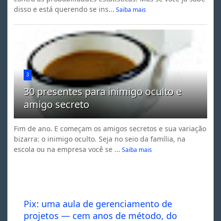
disso e está querendo se ins...
Saiba mais
3
30 presentes para inimigo oculto e
amigo secreto
Fim de ano. E começam os amigos secretos e sua variação
bizarra: o inimigo oculto. Seja no seio da família, na
escola ou na empresa você se ...
Saiba mais
Pix: uma aula de gerenciamento de
projetos — cem anos de método, do