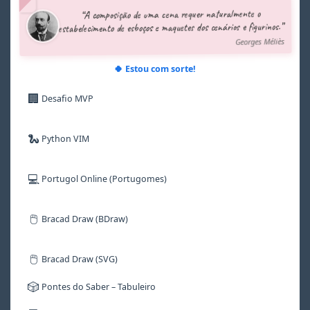
5
5
5
5
5
5
“A composição de uma cena requer naturalmente o
6
6
6
6
6
6
estabelecimento de esboços e maquetes dos cenários e figurinos.”
7
7
7
7
7
7
Georges Méliès
8
8
8
8
8
8
9
9
9
9
9
9
🍀 Estou com sorte!
🏢
Desafio MVP
🐍
Python VIM
💻
Portugol Online (Portugomes)
🖱️
Bracad Draw (BDraw)
🖱️
Bracad Draw (SVG)
🎲
Pontes do Saber – Tabuleiro