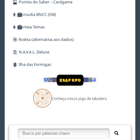
🎴
Pontes do Saber – Cardgame
👩‍🏫
Consulta BNCC (EM)
👩‍🏫
Sorteia Temas
🎯
Roleta (alternativa aos dados)
🚢
N.A.V.A.L. Deluxe
🐜
Ilha das Formigas
🤡
🗡
🪄
👹
📜
🦼
ESAF RPG
Conheça nosso jogo de tabuleiro