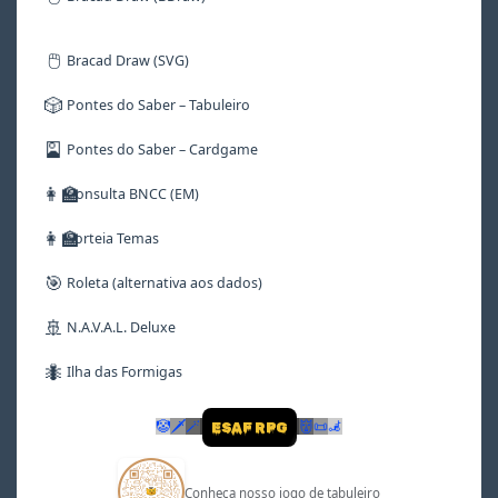
🖱️
Bracad Draw (SVG)
🎲
Pontes do Saber – Tabuleiro
🎴
Pontes do Saber – Cardgame
👩‍🏫
Consulta BNCC (EM)
👩‍🏫
Sorteia Temas
🎯
Roleta (alternativa aos dados)
🚢
N.A.V.A.L. Deluxe
🐜
Ilha das Formigas
🤡
🗡
🪄
👹
📜
🦼
ESAF RPG
Conheça nosso jogo de tabuleiro