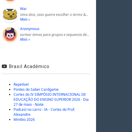
War
Uma dica, caso queira escolher o termo &…
Mais »
Anonymous
sortear temas para grupos e sequencia de…
Mais »
Brasil Acadêmico
Repetível
Pontes do Saber Cardgame
Cortes do IV SIMPÓSIO INTERNACIONAL DE
EDUCAÇÃO DO ENSINO SUPERIOR 2026 - Dia
27 de maio - Noite
Podcast no carro - IA - Cortes do Prof.
Alexandre
Minibio 2026