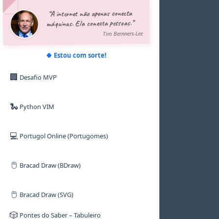
5
5
5
5
5
5
“A internet não apenas conecta
6
6
6
6
6
6
máquinas. Ela conecta pessoas.”
7
7
7
7
7
7
8
8
8
8
8
8
Tim Bernners-Lee
9
9
9
9
9
9
🍀 Estou com sorte!
🏢
Desafio MVP
🐍
Python VIM
💻
Portugol Online (Portugomes)
🖱️
Bracad Draw (BDraw)
🖱️
Bracad Draw (SVG)
🎲
Pontes do Saber – Tabuleiro