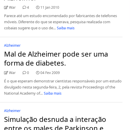
War
4
11 Jan 2010
Parece até um estudo encomendado por fabricantes de telefones
móveis. Diferente do que se esperava, pesquisa realizada com
cobaias sugere que o uso de...
Saiba mais
Alzheimer
Mal de Alzheimer pode ser uma
forma de diabetes.
War
0
04 Fev 2009
É o que esperam demonstrar cientistas responsáveis por um estudo
divulgado nesta segunda-feira, 2, pela revista Proceedings of the
National Academy of...
Saiba mais
Alzheimer
Simulação desnuda a interação
entre os males de Parkinson e