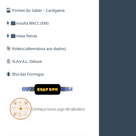
🎴
Pontes do Saber – Cardgame
👩‍🏫
Consulta BNCC (EM)
👩‍🏫
Sorteia Temas
🎯
Roleta (alternativa aos dados)
🚢
N.A.V.A.L. Deluxe
🐜
Ilha das Formigas
🤡
🗡
🪄
👹
📜
🦼
ESAF RPG
Conheça nosso jogo de tabuleiro