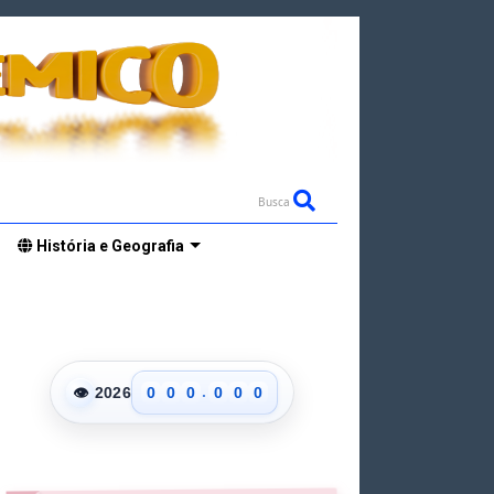
Busca
História e Geografia
.
👁
2026
0
0
0
0
0
0
1
1
1
1
1
1
2
2
2
2
2
2
3
3
3
3
3
3
4
4
4
4
4
4