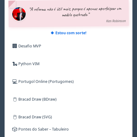
5
5
5
5
5
5
“A reforma não é útil mais, porque é apenas aperfeiçoar um
6
6
6
6
6
6
modelo quebrado.”
7
7
7
7
7
7
Ken Robinson
8
8
8
8
8
8
9
9
9
9
9
9
🍀 Estou com sorte!
🏢
Desafio MVP
🐍
Python VIM
💻
Portugol Online (Portugomes)
🖱️
Bracad Draw (BDraw)
🖱️
Bracad Draw (SVG)
🎲
Pontes do Saber – Tabuleiro