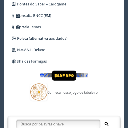
🎴
Pontes do Saber – Cardgame
👩‍🏫
Consulta BNCC (EM)
👩‍🏫
Sorteia Temas
🎯
Roleta (alternativa aos dados)
🚢
N.A.V.A.L. Deluxe
🐜
Ilha das Formigas
🤡
🗡
🪄
👹
📜
🦼
ESAF RPG
Conheça nosso jogo de tabuleiro