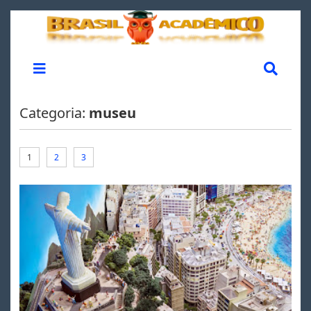
Categoria:
museu
1
2
3