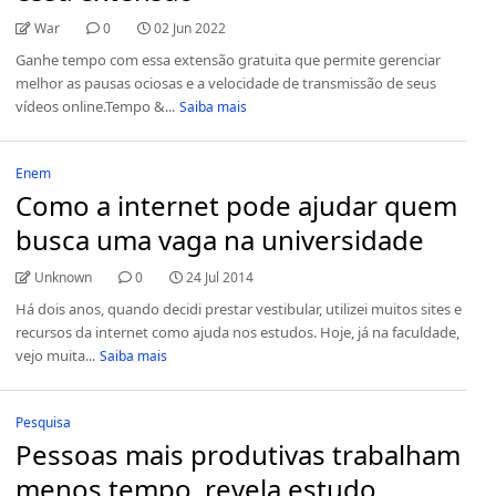
War
0
02 Jun 2022
Ganhe tempo com essa extensão gratuita que permite gerenciar
melhor as pausas ociosas e a velocidade de transmissão de seus
vídeos online.Tempo &...
Saiba mais
Enem
Como a internet pode ajudar quem
busca uma vaga na universidade
Unknown
0
24 Jul 2014
Há dois anos, quando decidi prestar vestibular, utilizei muitos sites e
recursos da internet como ajuda nos estudos. Hoje, já na faculdade,
vejo muita...
Saiba mais
Pesquisa
Pessoas mais produtivas trabalham
menos tempo, revela estudo