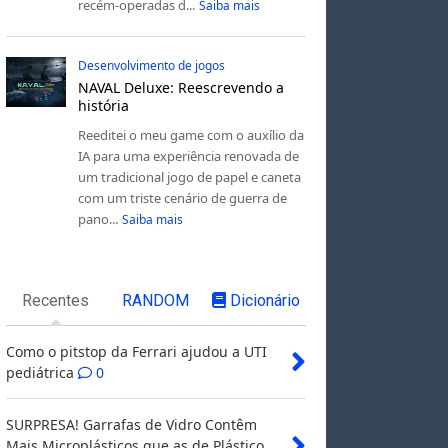
recém-operadas d...
Saiba mais
Desenvolvimento de jogos
NAVAL Deluxe: Reescrevendo a
história
Reeditei o meu game com o auxílio da
IA para uma experiência renovada de
um tradicional jogo de papel e caneta
com um triste cenário de guerra de
pano...
Saiba mais
Recentes
RANDOM
Dicionário
Como o pitstop da Ferrari ajudou a UTI
pediátrica
0
SURPRESA! Garrafas de Vidro Contêm
Mais Microplásticos que as de Plástico