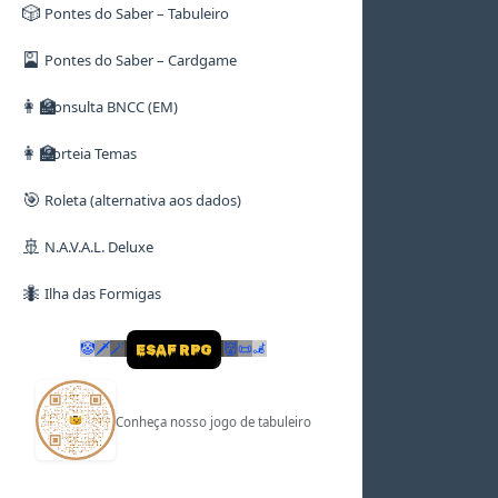
🎲
Pontes do Saber – Tabuleiro
🎴
Pontes do Saber – Cardgame
👩‍🏫
Consulta BNCC (EM)
👩‍🏫
Sorteia Temas
🎯
Roleta (alternativa aos dados)
🚢
N.A.V.A.L. Deluxe
🐜
Ilha das Formigas
🤡
🗡
🪄
👹
📜
🦼
ESAF RPG
Conheça nosso jogo de tabuleiro