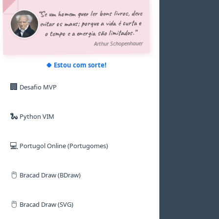
5
5
5
5
8
“Se um homem quer ler bons livros, deve
6
6
6
6
9
evitar os maus; porque a vida é curta e
7
7
7
7
o tempo e a energia são limitados.”
8
8
8
8
9
9
9
9
Arthur Schopenhauer
🍀 Estou com sorte!
🏢
Desafio MVP
🐍
Python VIM
💻
Portugol Online (Portugomes)
🖱️
Bracad Draw (BDraw)
🖱️
Bracad Draw (SVG)