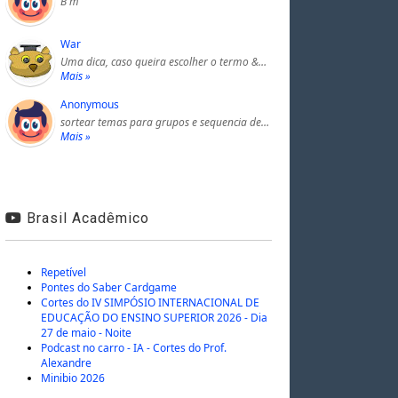
B m
War
Uma dica, caso queira escolher o termo &…
Mais »
Anonymous
sortear temas para grupos e sequencia de…
Mais »
Brasil Acadêmico
Repetível
Pontes do Saber Cardgame
Cortes do IV SIMPÓSIO INTERNACIONAL DE
EDUCAÇÃO DO ENSINO SUPERIOR 2026 - Dia
27 de maio - Noite
Podcast no carro - IA - Cortes do Prof.
Alexandre
Minibio 2026