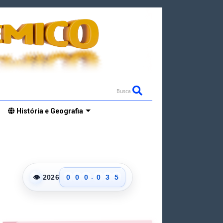
Busca
História e Geografia
0
1
0
2
1
3
2
4
.
👁
2026
0
0
0
0
3
5
1
1
1
1
4
6
2
2
2
2
5
7
3
3
3
3
6
8
4
4
4
4
7
9