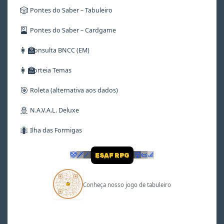
🎲
Pontes do Saber – Tabuleiro
🎴
Pontes do Saber – Cardgame
👩‍🏫
Consulta BNCC (EM)
👩‍🏫
Sorteia Temas
🎯
Roleta (alternativa aos dados)
🚢
N.A.V.A.L. Deluxe
🐜
Ilha das Formigas
🤡
🗡
🪄
👹
📜
🦼
ESAF RPG
Conheça nosso jogo de tabuleiro