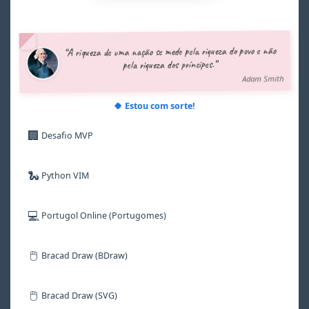
3
3
3
3
7
4
4
4
4
8
5
5
5
5
9
“A riqueza de uma nação se mede pela riqueza do povo e não
6
6
6
6
pela riqueza dos príncipes.”
7
7
7
7
Adam Smith
8
8
8
8
9
9
9
9
🍀 Estou com sorte!
🏢
Desafio MVP
🐍
Python VIM
💻
Portugol Online (Portugomes)
🖱️
Bracad Draw (BDraw)
🖱️
Bracad Draw (SVG)