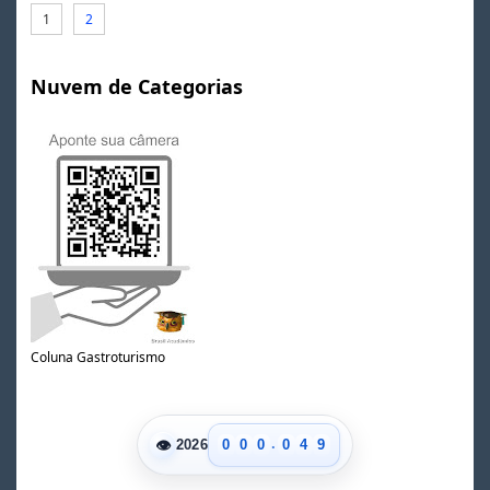
1
2
Nuvem de Categorias
0
1
2
3
4
Coluna Gastroturismo
0
5
1
6
2
7
3
8
.
👁
0
0
0
0
4
9
2026
1
1
1
1
5
2
2
2
2
6