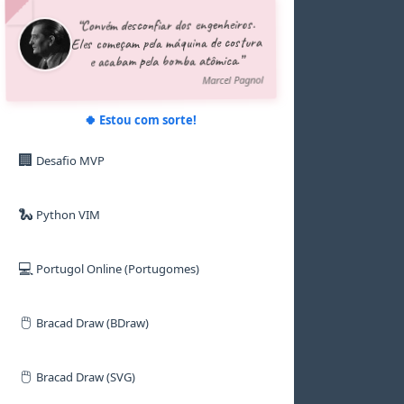
5
5
5
5
6
“Convém desconfiar dos engenheiros.
6
6
6
6
7
Eles começam pela máquina de costura
7
7
7
7
8
e acabam pela bomba atômica.”
8
8
8
8
9
9
9
9
9
Marcel Pagnol
🍀 Estou com sorte!
🏢
Desafio MVP
🐍
Python VIM
💻
Portugol Online (Portugomes)
🖱️
Bracad Draw (BDraw)
🖱️
Bracad Draw (SVG)