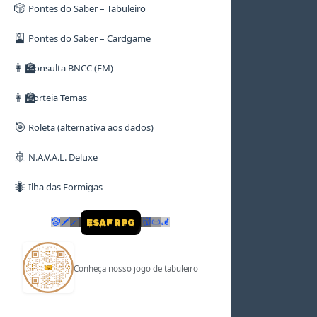
🎲
Pontes do Saber – Tabuleiro
🎴
Pontes do Saber – Cardgame
👩‍🏫
Consulta BNCC (EM)
👩‍🏫
Sorteia Temas
🎯
Roleta (alternativa aos dados)
🚢
N.A.V.A.L. Deluxe
🐜
Ilha das Formigas
🤡
🗡
🪄
👹
📜
🦼
ESAF RPG
Conheça nosso jogo de tabuleiro