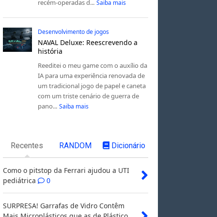
recém-operadas d...
Saiba mais
Desenvolvimento de jogos
NAVAL Deluxe: Reescrevendo a
história
Reeditei o meu game com o auxílio da
IA para uma experiência renovada de
um tradicional jogo de papel e caneta
com um triste cenário de guerra de
pano...
Saiba mais
Recentes
RANDOM
Dicionário
Como o pitstop da Ferrari ajudou a UTI
pediátrica
0
SURPRESA! Garrafas de Vidro Contêm
Mais Microplásticos que as de Plástico