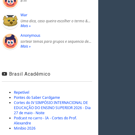
B m
War
Uma dica, caso queira escolher o termo &…
Mais »
Anonymous
sortear temas para grupos e sequencia de…
Mais »
Brasil Acadêmico
Repetível
Pontes do Saber Cardgame
Cortes do IV SIMPÓSIO INTERNACIONAL DE
EDUCAÇÃO DO ENSINO SUPERIOR 2026 - Dia
27 de maio - Noite
Podcast no carro - IA - Cortes do Prof.
Alexandre
Minibio 2026