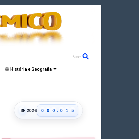
Busca
História e Geografia
0
1
2
3
0
4
.
👁
2026
0
0
0
0
1
5
1
1
1
1
2
6
2
2
2
2
3
7
3
3
3
3
4
8
4
4
4
4
5
9