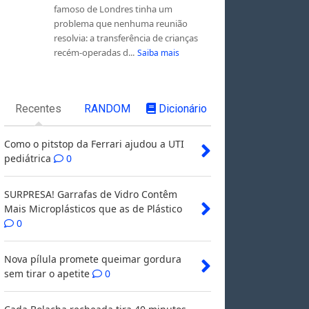
famoso de Londres tinha um
problema que nenhuma reunião
resolvia: a transferência de crianças
recém-operadas d...
Saiba mais
Recentes
RANDOM
Dicionário
Como o pitstop da Ferrari ajudou a UTI
pediátrica
0
SURPRESA! Garrafas de Vidro Contêm
Mais Microplásticos que as de Plástico
0
Nova pílula promete queimar gordura
sem tirar o apetite
0