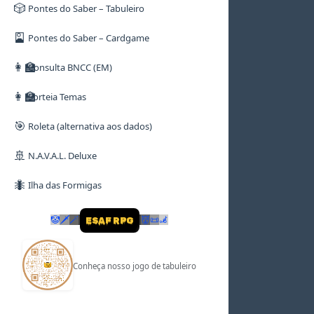
🎲
Pontes do Saber – Tabuleiro
🎴
Pontes do Saber – Cardgame
👩‍🏫
Consulta BNCC (EM)
👩‍🏫
Sorteia Temas
🎯
Roleta (alternativa aos dados)
🚢
N.A.V.A.L. Deluxe
🐜
Ilha das Formigas
🤡
🗡
🪄
👹
📜
🦼
ESAF RPG
Conheça nosso jogo de tabuleiro