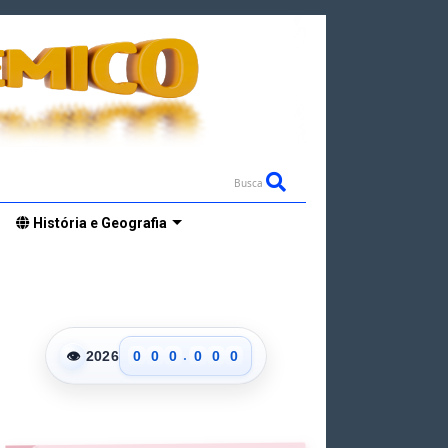
Busca
História e Geografia
.
👁
2026
0
0
0
0
0
0
1
1
1
1
1
1
2
2
2
2
2
2
3
3
3
3
3
3
4
4
4
4
4
4