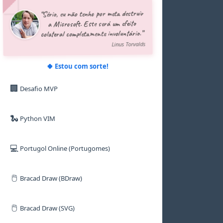
5
5
5
5
5
5
“Sério, eu não tenho por meta destruir
6
6
6
6
6
6
a Microsoft. Este será um efeito
7
7
7
7
7
7
colateral completamente involuntário.”
8
8
8
8
8
8
9
9
9
9
9
9
Linus Torvalds
🍀 Estou com sorte!
🏢
Desafio MVP
🐍
Python VIM
💻
Portugol Online (Portugomes)
🖱️
Bracad Draw (BDraw)
🖱️
Bracad Draw (SVG)