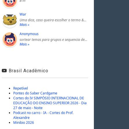
B m
War
Uma dica, caso queira escolher o termo &…
Mais »
Anonymous
sortear temas para grupos e sequencia de…
Mais »
Brasil Acadêmico
Repetível
Pontes do Saber Cardgame
Cortes do IV SIMPÓSIO INTERNACIONAL DE
EDUCAÇÃO DO ENSINO SUPERIOR 2026 - Dia
27 de maio - Noite
Podcast no carro - IA - Cortes do Prof.
Alexandre
Minibio 2026