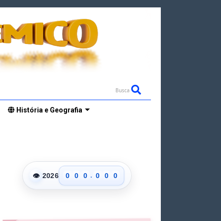
Busca
História e Geografia
.
👁
2026
0
0
0
0
0
0
1
1
1
1
1
1
2
2
2
2
2
2
3
3
3
3
3
3
4
4
4
4
4
4