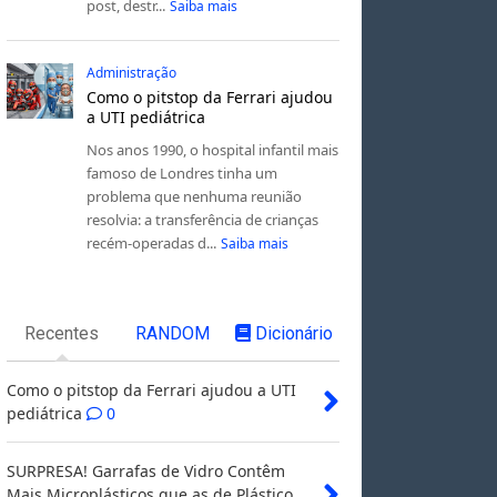
post, destr...
Saiba mais
Administração
Como o pitstop da Ferrari ajudou
a UTI pediátrica
Nos anos 1990, o hospital infantil mais
famoso de Londres tinha um
problema que nenhuma reunião
resolvia: a transferência de crianças
recém-operadas d...
Saiba mais
Recentes
RANDOM
Dicionário
Como o pitstop da Ferrari ajudou a UTI
pediátrica
0
SURPRESA! Garrafas de Vidro Contêm
Mais Microplásticos que as de Plástico