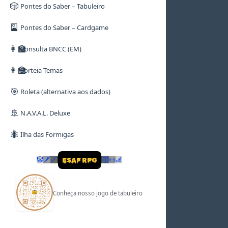
🎲
Pontes do Saber – Tabuleiro
🎴
Pontes do Saber – Cardgame
👩‍🏫
Consulta BNCC (EM)
👩‍🏫
Sorteia Temas
🎯
Roleta (alternativa aos dados)
🚢
N.A.V.A.L. Deluxe
🐜
Ilha das Formigas
🤡
🗡
🪄
👹
📜
🦼
ESAF RPG
Conheça nosso jogo de tabuleiro