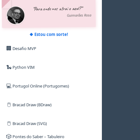
5
5
5
5
7
“Para onde nos atrai o azul?”
6
6
6
6
8
7
7
7
7
9
Guimarães Rosa
8
8
8
8
9
9
9
9
🍀 Estou com sorte!
🏢
Desafio MVP
🐍
Python VIM
💻
Portugol Online (Portugomes)
🖱️
Bracad Draw (BDraw)
🖱️
Bracad Draw (SVG)
🎲
Pontes do Saber – Tabuleiro