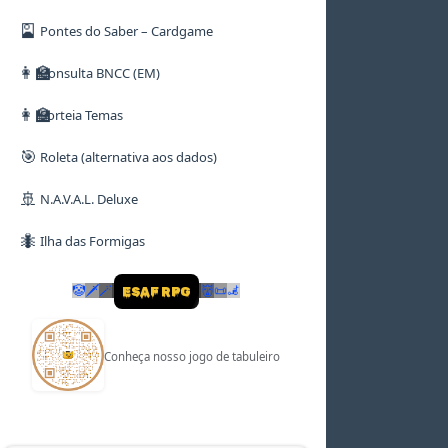
🎴
Pontes do Saber – Cardgame
👩‍🏫
Consulta BNCC (EM)
👩‍🏫
Sorteia Temas
🎯
Roleta (alternativa aos dados)
🚢
N.A.V.A.L. Deluxe
🐜
Ilha das Formigas
🤡
🗡
🪄
👹
📜
🦼
ESAF RPG
Conheça nosso jogo de tabuleiro