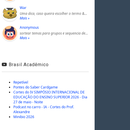
War
Uma dica, caso queira escolher o termo &…
Mais »
Anonymous
sortear temas para grupos e sequencia de…
Mais »
Brasil Acadêmico
Repetível
Pontes do Saber Cardgame
Cortes do IV SIMPÓSIO INTERNACIONAL DE
EDUCAÇÃO DO ENSINO SUPERIOR 2026 - Dia
27 de maio - Noite
Podcast no carro - IA - Cortes do Prof.
Alexandre
Minibio 2026