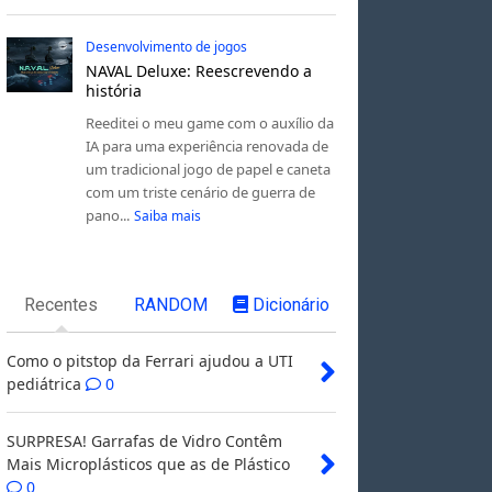
Desenvolvimento de jogos
NAVAL Deluxe: Reescrevendo a
história
Reeditei o meu game com o auxílio da
IA para uma experiência renovada de
um tradicional jogo de papel e caneta
com um triste cenário de guerra de
pano...
Saiba mais
Recentes
RANDOM
Dicionário
Como o pitstop da Ferrari ajudou a UTI
pediátrica
0
SURPRESA! Garrafas de Vidro Contêm
Mais Microplásticos que as de Plástico
0