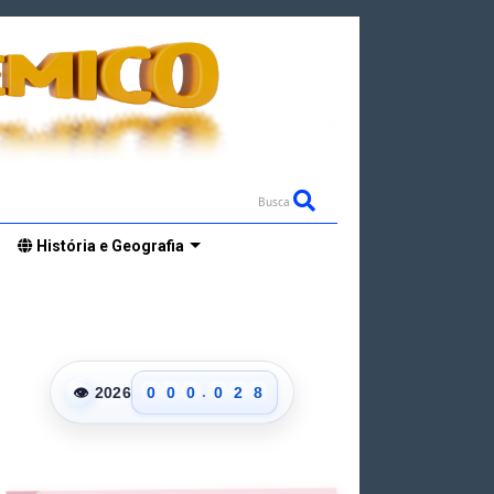
Busca
0
1
História e Geografia
2
3
4
5
0
6
1
7
.
👁
2026
0
0
0
0
2
8
1
1
1
1
3
9
2
2
2
2
4
3
3
3
3
5
4
4
4
4
6