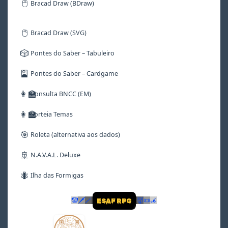
🖱️
Bracad Draw (BDraw)
🖱️
Bracad Draw (SVG)
🎲
Pontes do Saber – Tabuleiro
🎴
Pontes do Saber – Cardgame
👩‍🏫
Consulta BNCC (EM)
👩‍🏫
Sorteia Temas
🎯
Roleta (alternativa aos dados)
🚢
N.A.V.A.L. Deluxe
🐜
Ilha das Formigas
🤡
🗡
🪄
👹
📜
🦼
ESAF RPG