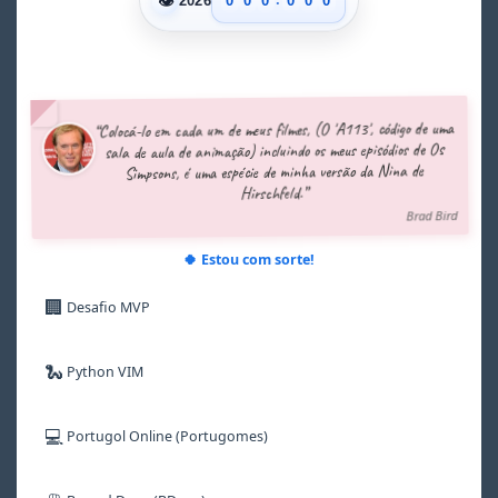
👁
0
0
0
0
0
0
2026
1
1
1
1
1
1
2
2
2
2
2
2
3
3
3
3
3
3
4
4
4
4
4
4
5
5
5
5
5
5
“Colocá-lo em cada um de meus filmes, (O 'A113', código de uma
6
6
6
6
6
6
sala de aula de animação) incluindo os meus episódios de Os
7
7
7
7
7
7
Simpsons, é uma espécie de minha versão da Nina de
8
8
8
8
8
8
Hirschfeld.”
9
9
9
9
9
9
Brad Bird
🍀 Estou com sorte!
🏢
Desafio MVP
🐍
Python VIM
💻
Portugol Online (Portugomes)