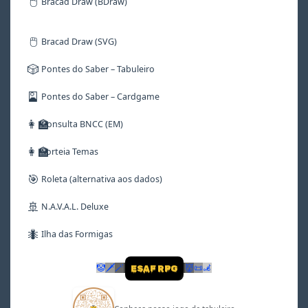
🖱️
Bracad Draw (BDraw)
🖱️
Bracad Draw (SVG)
🎲
Pontes do Saber – Tabuleiro
🎴
Pontes do Saber – Cardgame
👩‍🏫
Consulta BNCC (EM)
👩‍🏫
Sorteia Temas
🎯
Roleta (alternativa aos dados)
🚢
N.A.V.A.L. Deluxe
🐜
Ilha das Formigas
🤡
🗡
🪄
👹
📜
🦼
ESAF RPG