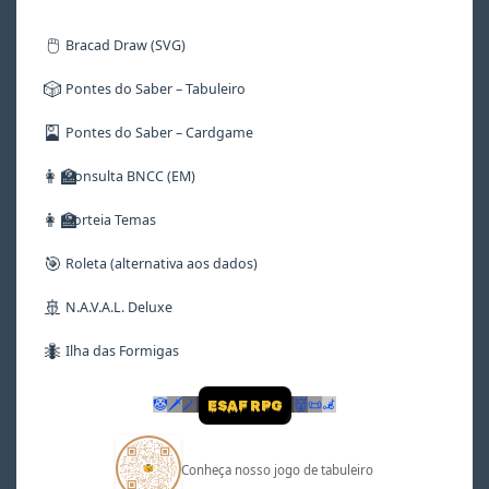
🖱️
Bracad Draw (SVG)
🎲
Pontes do Saber – Tabuleiro
🎴
Pontes do Saber – Cardgame
👩‍🏫
Consulta BNCC (EM)
👩‍🏫
Sorteia Temas
🎯
Roleta (alternativa aos dados)
🚢
N.A.V.A.L. Deluxe
🐜
Ilha das Formigas
🤡
🗡
🪄
👹
📜
🦼
ESAF RPG
Conheça nosso jogo de tabuleiro