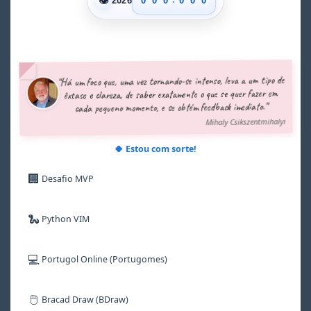
👁
0
0
0
0
0
0
2026
1
1
1
1
1
1
2
2
2
2
2
2
3
3
3
3
3
3
4
4
4
4
4
4
5
5
5
5
5
5
“Há um foco que, uma vez tornando-se intenso, leva a um tipo de
6
6
6
6
6
6
êxtase e clareza, de saber exatamente o que se quer fazer em
7
7
7
7
7
7
cada pequeno momento, e se obtém feedback imediato.”
8
8
8
8
8
8
Mihaly Csikszentmihalyi
9
9
9
9
9
9
🍀 Estou com sorte!
🏢
Desafio MVP
🐍
Python VIM
💻
Portugol Online (Portugomes)
🖱️
Bracad Draw (BDraw)