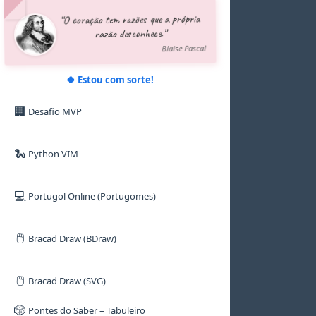
5
5
5
5
5
5
“O coração tem razões que a própria
6
6
6
6
6
6
razão desconhece.”
7
7
7
7
7
7
8
8
8
8
8
8
Blaise Pascal
9
9
9
9
9
9
🍀 Estou com sorte!
🏢
Desafio MVP
🐍
Python VIM
💻
Portugol Online (Portugomes)
🖱️
Bracad Draw (BDraw)
🖱️
Bracad Draw (SVG)
🎲
Pontes do Saber – Tabuleiro