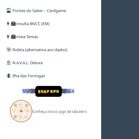
🎴
Pontes do Saber – Cardgame
👩‍🏫
Consulta BNCC (EM)
👩‍🏫
Sorteia Temas
🎯
Roleta (alternativa aos dados)
🚢
N.A.V.A.L. Deluxe
🐜
Ilha das Formigas
🤡
🗡
🪄
👹
📜
🦼
ESAF RPG
Conheça nosso jogo de tabuleiro