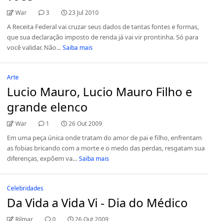
War
3
23 Jul 2010
A Receita Federal vai cruzar seus dados de tantas fontes e formas,
que sua declaração imposto de renda já vai vir prontinha. Só para
você validar. Não...
Saiba mais
Arte
Lucio Mauro, Lucio Mauro Filho e
grande elenco
War
1
26 Out 2009
Em uma peça única onde tratam do amor de pai e filho, enfrentam
as fobias bricando com a morte e o medo das perdas, resgatam sua
diferenças, expõem va...
Saiba mais
Celebridades
Da Vida a Vida Vi - Dia do Médico
Rilmar
0
26 Out 2009