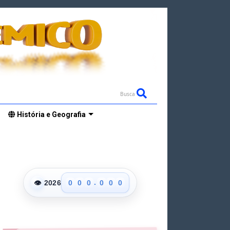
Busca
História e Geografia
.
👁
2026
0
0
0
0
0
0
1
1
1
1
1
1
2
2
2
2
2
2
3
3
3
3
3
3
4
4
4
4
4
4