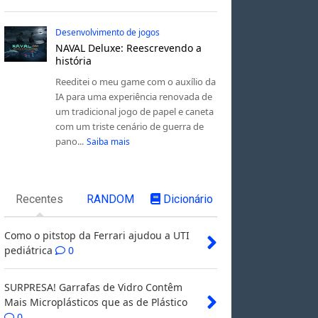
Desenvolvimento de jogos
NAVAL Deluxe: Reescrevendo a
história
Reeditei o meu game com o auxílio da
IA para uma experiência renovada de
um tradicional jogo de papel e caneta
com um triste cenário de guerra de
pano...
Saiba mais
Recentes
RANDOM
Dicionário
Como o pitstop da Ferrari ajudou a UTI
pediátrica
0
SURPRESA! Garrafas de Vidro Contêm
Mais Microplásticos que as de Plástico
0