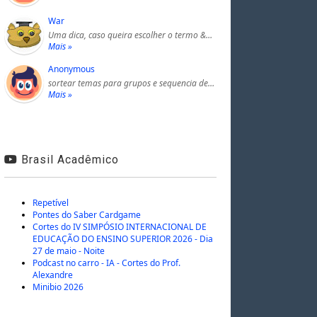
War
Uma dica, caso queira escolher o termo &…
Mais »
Anonymous
sortear temas para grupos e sequencia de…
Mais »
Brasil Acadêmico
Repetível
Pontes do Saber Cardgame
Cortes do IV SIMPÓSIO INTERNACIONAL DE
EDUCAÇÃO DO ENSINO SUPERIOR 2026 - Dia
27 de maio - Noite
Podcast no carro - IA - Cortes do Prof.
Alexandre
Minibio 2026