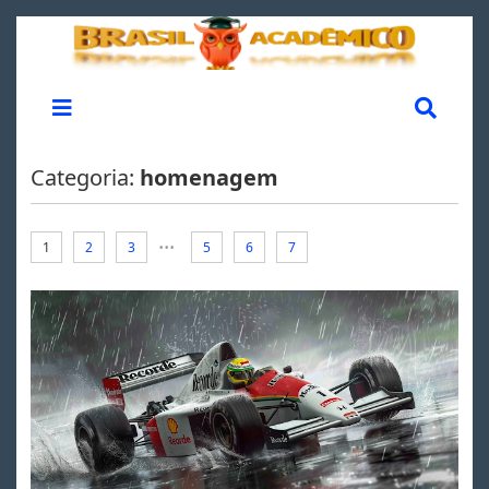
Categoria:
homenagem
...
1
2
3
5
6
7