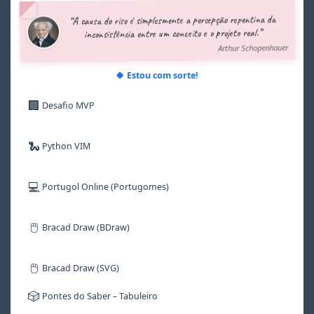
5
5
5
5
5
5
“A causa do riso é simplesmente a percepção repentina da
6
6
6
6
6
6
inconsistência entre um conceito e o projeto real.”
7
7
7
7
7
7
Arthur Schopenhauer
8
8
8
8
8
8
9
9
9
9
9
9
🍀 Estou com sorte!
🏢
Desafio MVP
🐍
Python VIM
💻
Portugol Online (Portugomes)
🖱️
Bracad Draw (BDraw)
🖱️
Bracad Draw (SVG)
🎲
Pontes do Saber – Tabuleiro