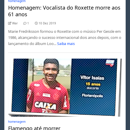
homenagem
Homenagem: Vocalista do Roxette morre aos
61 anos
War
1
10 Dez 2019
Marie Fredriksson formou o Roxette com o músico Per Gessle em
1986, alcançando o sucesso internacional dois anos depois, com o
lançamento do álbum Loo...
Saiba mais
homenagem
Flamengo até morrer