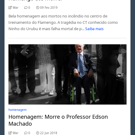
War
0
09 Fev 2019
Bela homenagem aos mortos no incêndio no centro de
treinamento do Flamengo. A tragédia no CT conhecido como
Ninho do Urubu é mais falha mortal de p...
Saiba mais
homenagem
Homenagem: Morre o Professor Edson
Machado
War
0
22 Jun 2018