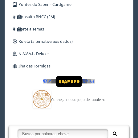
🎴
Pontes do Saber – Cardgame
👩‍🏫
Consulta BNCC (EM)
👩‍🏫
Sorteia Temas
🎯
Roleta (alternativa aos dados)
🚢
N.A.V.A.L. Deluxe
🐜
Ilha das Formigas
🤡
🗡
🪄
👹
📜
🦼
ESAF RPG
Conheça nosso jogo de tabuleiro