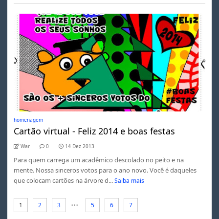
homenagem
Cartão virtual - Feliz 2014 e boas festas
War
0
14 Dez 2013
Para quem carrega um acadêmico descolado no peito e na
mente. Nossa sinceros votos para o ano novo. Você é daqueles
que colocam cartões na árvore d...
Saiba mais
...
1
2
3
5
6
7