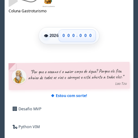
Coluna Gastroturismo
.
👁
0
0
0
0
0
0
2026
1
1
1
1
1
1
2
2
2
2
2
2
3
3
3
3
3
3
4
4
4
4
4
4
5
5
5
5
5
5
“Por que o oceano é o maior corpo de água? Porque ele fica
6
6
6
6
6
6
abaixo de todos os rios e córregos e está aberto a todos eles.”
7
7
7
7
7
7
Lao Tzu
8
8
8
8
8
8
9
9
9
9
9
9
🍀 Estou com sorte!
🏢
Desafio MVP
🐍
Python VIM