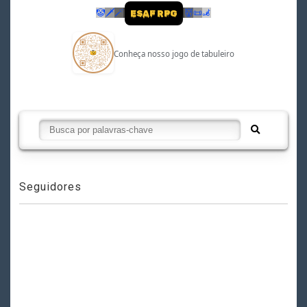
🤡
🗡
🪄
👹
📜
🦼
ESAF RPG
Conheça nosso jogo de tabuleiro
Seguidores