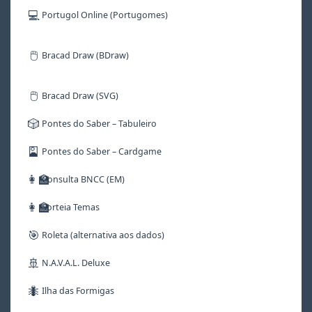
💻
Portugol Online (Portugomes)
🖱️
Bracad Draw (BDraw)
🖱️
Bracad Draw (SVG)
🎲
Pontes do Saber – Tabuleiro
🎴
Pontes do Saber – Cardgame
👩‍🏫
Consulta BNCC (EM)
👩‍🏫
Sorteia Temas
🎯
Roleta (alternativa aos dados)
🚢
N.A.V.A.L. Deluxe
🐜
Ilha das Formigas