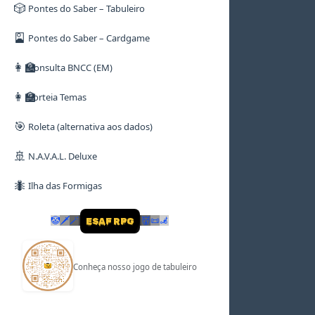
🎲
Pontes do Saber – Tabuleiro
🎴
Pontes do Saber – Cardgame
👩‍🏫
Consulta BNCC (EM)
👩‍🏫
Sorteia Temas
🎯
Roleta (alternativa aos dados)
🚢
N.A.V.A.L. Deluxe
🐜
Ilha das Formigas
🤡
🗡
🪄
👹
📜
🦼
ESAF RPG
Conheça nosso jogo de tabuleiro