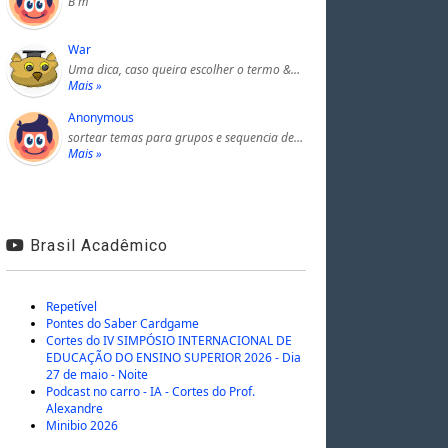
B m
War
Uma dica, caso queira escolher o termo &…
Mais »
Anonymous
sortear temas para grupos e sequencia de…
Mais »
Brasil Acadêmico
Repetível
Pontes do Saber Cardgame
Cortes do IV SIMPÓSIO INTERNACIONAL DE
EDUCAÇÃO DO ENSINO SUPERIOR 2026 - Dia
27 de maio - Noite
Podcast no carro - IA - Cortes do Prof.
Alexandre
Minibio 2026