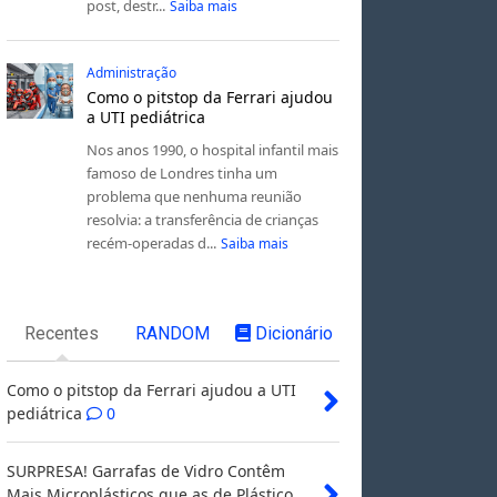
post, destr...
Saiba mais
Administração
Como o pitstop da Ferrari ajudou
a UTI pediátrica
Nos anos 1990, o hospital infantil mais
famoso de Londres tinha um
problema que nenhuma reunião
resolvia: a transferência de crianças
recém-operadas d...
Saiba mais
Recentes
RANDOM
Dicionário
Como o pitstop da Ferrari ajudou a UTI
pediátrica
0
SURPRESA! Garrafas de Vidro Contêm
Mais Microplásticos que as de Plástico