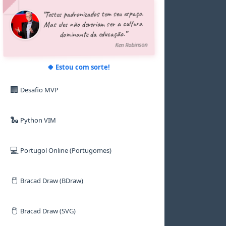
5
5
5
5
5
5
“Testes padronizados tem seu espaço.
6
6
6
6
6
6
Mas eles não deveriam ser a cultura
7
7
7
7
7
7
dominante da educação.”
8
8
8
8
8
8
9
9
9
9
9
9
Ken Robinson
🍀 Estou com sorte!
🏢
Desafio MVP
🐍
Python VIM
💻
Portugol Online (Portugomes)
🖱️
Bracad Draw (BDraw)
🖱️
Bracad Draw (SVG)