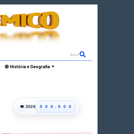
Busca
História e Geografia
.
👁
2026
0
0
0
0
0
0
1
1
1
1
1
1
2
2
2
2
2
2
3
3
3
3
3
3
4
4
4
4
4
4