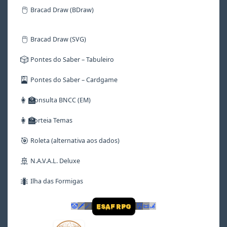
🖱️
Bracad Draw (BDraw)
🖱️
Bracad Draw (SVG)
🎲
Pontes do Saber – Tabuleiro
🎴
Pontes do Saber – Cardgame
👩‍🏫
Consulta BNCC (EM)
👩‍🏫
Sorteia Temas
🎯
Roleta (alternativa aos dados)
🚢
N.A.V.A.L. Deluxe
🐜
Ilha das Formigas
🤡
🗡
🪄
👹
📜
🦼
ESAF RPG