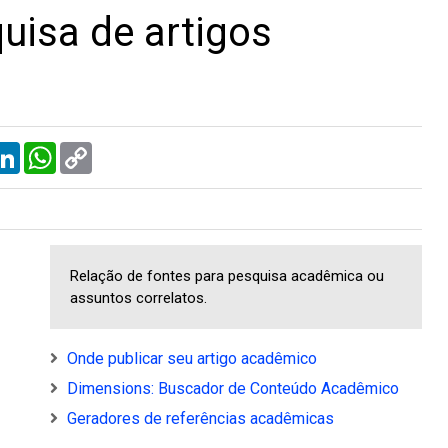
uisa de artigos
L
W
C
i
h
o
n
a
p
k
t
y
e
s
L
d
A
i
I
p
n
n
p
k
Relação de fontes para pesquisa acadêmica ou
assuntos correlatos.
Onde publicar seu artigo acadêmico
Dimensions: Buscador de Conteúdo Acadêmico
Geradores de referências acadêmicas