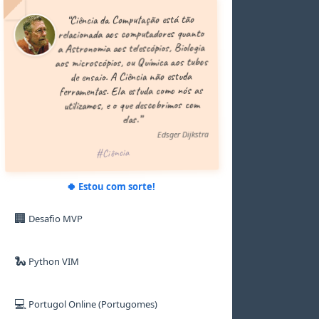
5
5
5
5
9
“Ciência da Computação está tão
6
6
6
6
relacionada aos computadores quanto
7
7
7
7
a Astronomia aos telescópios, Biologia
8
8
8
8
aos microscópios, ou Química aos tubos
9
9
9
9
de ensaio. A Ciência não estuda
ferramentas. Ela estuda como nós as
utilizamos, e o que descobrimos com
elas.”
Edsger Dijkstra
#Ciência
🍀 Estou com sorte!
🏢
Desafio MVP
🐍
Python VIM
💻
Portugol Online (Portugomes)