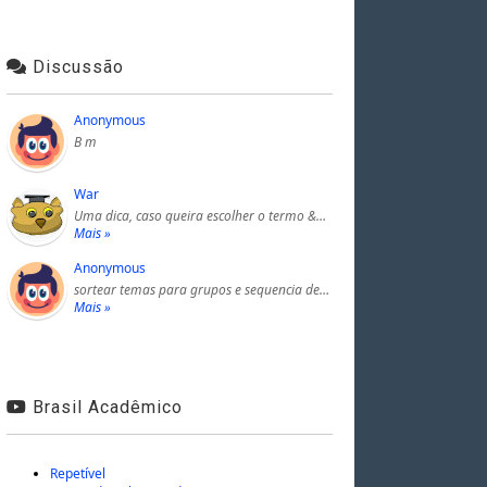
Discussão
Anonymous
B m
War
Uma dica, caso queira escolher o termo &…
Mais »
Anonymous
sortear temas para grupos e sequencia de…
Mais »
Brasil Acadêmico
Repetível