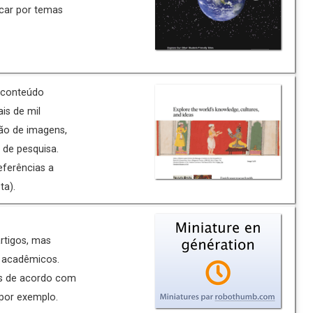
scar por temas
e conteúdo
is de mil
ão de imagens,
 de pesquisa.
eferências a
ta).
rtigos, mas
s acadêmicos.
as de acordo com
 por exemplo.