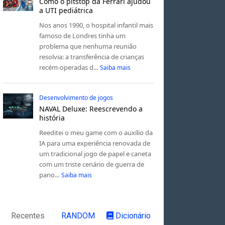
Como o pitstop da Ferrari ajudou
a UTI pediátrica
Nos anos 1990, o hospital infantil mais
famoso de Londres tinha um
problema que nenhuma reunião
resolvia: a transferência de crianças
recém-operadas d...
Saiba mais
Desenvolvimento de jogos
NAVAL Deluxe: Reescrevendo a
história
Reeditei o meu game com o auxílio da
IA para uma experiência renovada de
um tradicional jogo de papel e caneta
com um triste cenário de guerra de
pano...
Saiba mais
Recentes
RANDOM
Dicionário