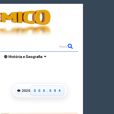
0
Busca
1
2
História e Geografia
3
4
5
0
6
1
7
2
8
3
.
👁
2026
0
0
0
0
9
4
1
1
1
1
5
2
2
2
2
6
3
3
3
3
7
4
4
4
4
8