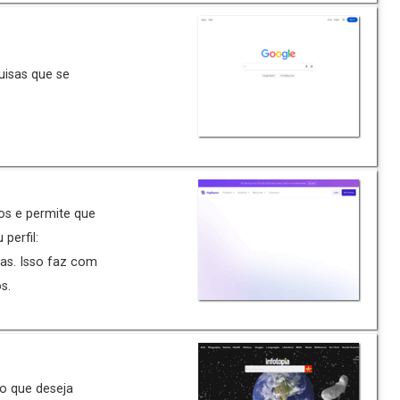
uisas que se
gos e permite que
perfil:
das. Isso faz com
s.
do que deseja