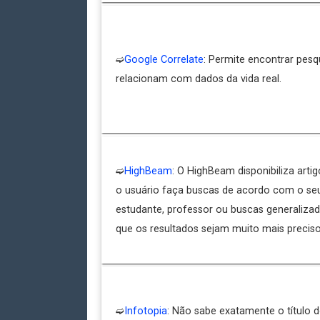
➫
Google Correlate
: Permite encontrar pesq
relacionam com dados da vida real.
➫
HighBeam
: O HighBeam disponibiliza arti
o usuário faça buscas de acordo com o seu 
estudante, professor ou buscas generaliza
que os resultados sejam muito mais preciso
➫
Infotopia
: Não sabe exatamente o título 