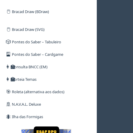
🖱️
Bracad Draw (BDraw)
🖱️
Bracad Draw (SVG)
🎲
Pontes do Saber – Tabuleiro
🎴
Pontes do Saber – Cardgame
👩‍🏫
Consulta BNCC (EM)
👩‍🏫
Sorteia Temas
🎯
Roleta (alternativa aos dados)
🚢
N.A.V.A.L. Deluxe
🐜
Ilha das Formigas
🤡
🗡
🪄
👹
📜
🦼
ESAF RPG