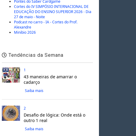
Pontes do Saber Cardgame
Cortes do IV SIMPÓSIO INTERNACIONAL DE
EDUCAÇÃO DO ENSINO SUPERIOR 2026 - Dia
27 de maio - Noite
Podcast no carro - IA - Cortes do Prof.
Alexandre
Minibio 2026
Tendências da Semana
1
43 maneiras de amarrar o
cadarço
Saiba mais
2
Desafio de lógica: Onde está o
outro 1 real
Saiba mais