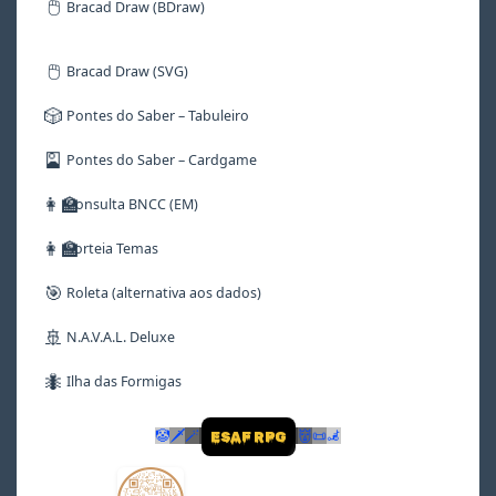
🖱️
Bracad Draw (BDraw)
🖱️
Bracad Draw (SVG)
🎲
Pontes do Saber – Tabuleiro
🎴
Pontes do Saber – Cardgame
👩‍🏫
Consulta BNCC (EM)
👩‍🏫
Sorteia Temas
🎯
Roleta (alternativa aos dados)
🚢
N.A.V.A.L. Deluxe
🐜
Ilha das Formigas
🤡
🗡
🪄
👹
📜
🦼
ESAF RPG