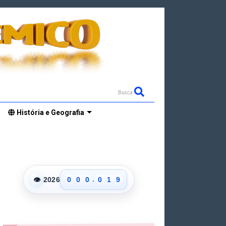
0
Busca
1
2
História e Geografia
3
4
5
6
7
0
8
.
👁
2026
0
0
0
0
1
9
1
1
1
1
2
2
2
2
2
3
3
3
3
3
4
4
4
4
4
5