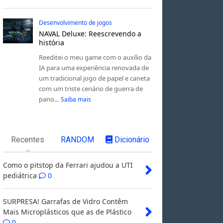
Desenvolvimento de jogos
NAVAL Deluxe: Reescrevendo a
história
Reeditei o meu game com o auxílio da
IA para uma experiência renovada de
um tradicional jogo de papel e caneta
com um triste cenário de guerra de
pano...
Saiba mais
Recentes
RANDOM
Dicionário
Como o pitstop da Ferrari ajudou a UTI
pediátrica
0
SURPRESA! Garrafas de Vidro Contêm
Mais Microplásticos que as de Plástico
0