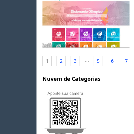
...
1
2
3
5
6
7
Nuvem de Categorias