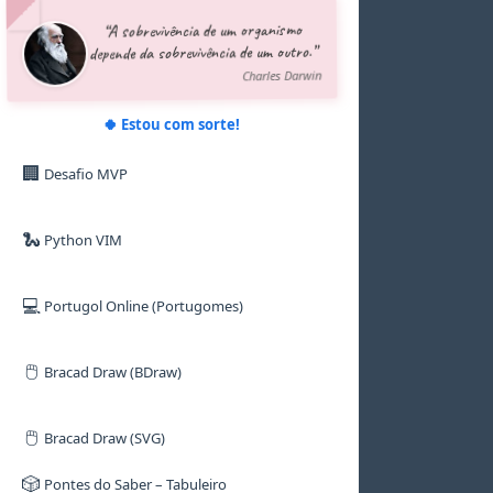
5
5
5
5
6
“A sobrevivência de um organismo
6
6
6
6
7
depende da sobrevivência de um outro.”
7
7
7
7
8
8
8
8
8
9
Charles Darwin
9
9
9
9
🍀 Estou com sorte!
🏢
Desafio MVP
🐍
Python VIM
💻
Portugol Online (Portugomes)
🖱️
Bracad Draw (BDraw)
🖱️
Bracad Draw (SVG)
🎲
Pontes do Saber – Tabuleiro