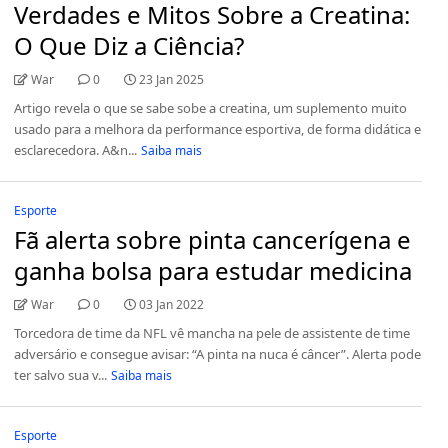
Verdades e Mitos Sobre a Creatina:
O Que Diz a Ciência?
War
0
23 Jan 2025
Artigo revela o que se sabe sobe a creatina, um suplemento muito
usado para a melhora da performance esportiva, de forma didática e
esclarecedora. A&n...
Saiba mais
Esporte
Fã alerta sobre pinta cancerígena e
ganha bolsa para estudar medicina
War
0
03 Jan 2022
Torcedora de time da NFL vê mancha na pele de assistente de time
adversário e consegue avisar: “A pinta na nuca é câncer”. Alerta pode
ter salvo sua v...
Saiba mais
Esporte