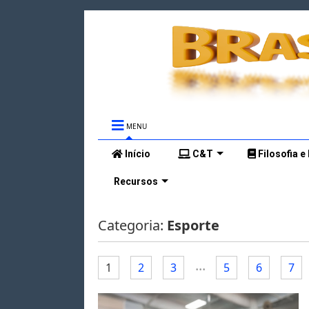
MENU
Início
C&T
Filosofia e
Recursos
Categoria:
Esporte
...
1
2
3
5
6
7