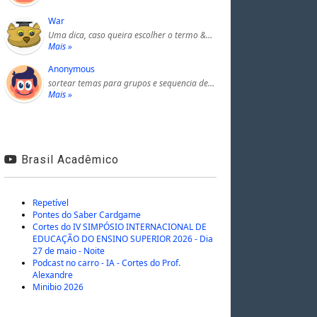
War
Uma dica, caso queira escolher o termo &…
Mais »
Anonymous
sortear temas para grupos e sequencia de…
Mais »
Brasil Acadêmico
Repetível
Pontes do Saber Cardgame
Cortes do IV SIMPÓSIO INTERNACIONAL DE
EDUCAÇÃO DO ENSINO SUPERIOR 2026 - Dia
27 de maio - Noite
Podcast no carro - IA - Cortes do Prof.
Alexandre
Minibio 2026