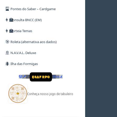
🎴
Pontes do Saber – Cardgame
👩‍🏫
Consulta BNCC (EM)
👩‍🏫
Sorteia Temas
🎯
Roleta (alternativa aos dados)
🚢
N.A.V.A.L. Deluxe
🐜
Ilha das Formigas
🤡
🗡
🪄
👹
📜
🦼
ESAF RPG
Conheça nosso jogo de tabuleiro