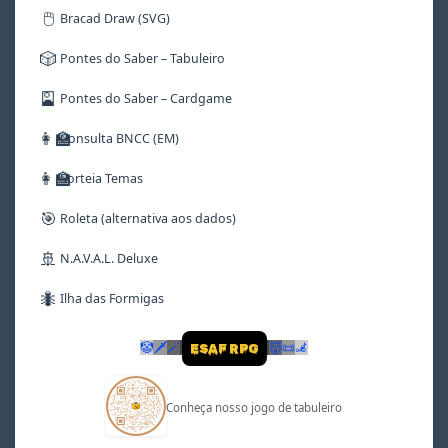
🖱️
Bracad Draw (SVG)
🎲
Pontes do Saber – Tabuleiro
🎴
Pontes do Saber – Cardgame
👩‍🏫
Consulta BNCC (EM)
👩‍🏫
Sorteia Temas
🎯
Roleta (alternativa aos dados)
🚢
N.A.V.A.L. Deluxe
🐜
Ilha das Formigas
🤡
🗡
🪄
👹
📜
🦼
ESAF RPG
Conheça nosso jogo de tabuleiro