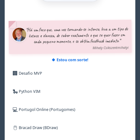
2
2
2
2
2
2
3
3
3
3
3
3
4
4
4
4
4
4
5
5
5
5
5
5
“Há um foco que, uma vez tornando-se intenso, leva a um tipo de
6
6
6
6
6
6
êxtase e clareza, de saber exatamente o que se quer fazer em
7
7
7
7
7
7
cada pequeno momento, e se obtém feedback imediato.”
8
8
8
8
8
8
Mihaly Csikszentmihalyi
9
9
9
9
9
9
🍀 Estou com sorte!
🏢
Desafio MVP
🐍
Python VIM
💻
Portugol Online (Portugomes)
🖱️
Bracad Draw (BDraw)