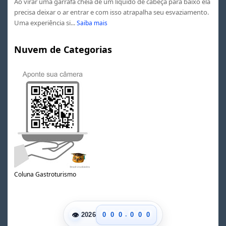
Ao virar uma garrafa cheia de um líquido de cabeça para baixo ela
precisa deixar o ar entrar e com isso atrapalha seu esvaziamento.
Uma experiência si...
Saiba mais
Nuvem de Categorias
Coluna Gastroturismo
.
👁
0
0
0
0
0
0
2026
1
1
1
1
1
1