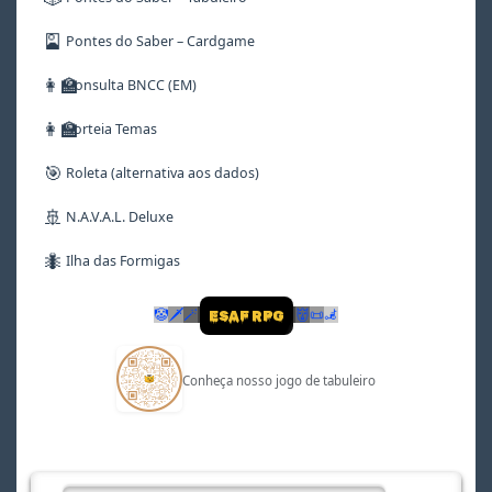
🎴
Pontes do Saber – Cardgame
👩‍🏫
Consulta BNCC (EM)
👩‍🏫
Sorteia Temas
🎯
Roleta (alternativa aos dados)
🚢
N.A.V.A.L. Deluxe
🐜
Ilha das Formigas
🤡
🗡
🪄
👹
📜
🦼
ESAF RPG
Conheça nosso jogo de tabuleiro