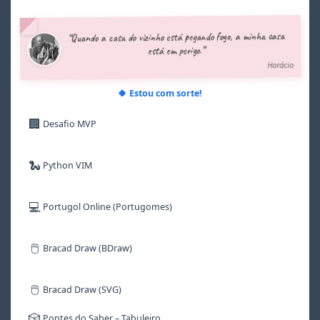
4
4
4
4
4
4
5
5
5
5
5
5
“Quando a casa do vizinho está pegando fogo, a minha casa
6
6
6
6
6
6
está em perigo.”
7
7
7
7
7
7
Horácio
8
8
8
8
8
8
9
9
9
9
9
9
🍀 Estou com sorte!
🏢
Desafio MVP
🐍
Python VIM
💻
Portugol Online (Portugomes)
🖱️
Bracad Draw (BDraw)
🖱️
Bracad Draw (SVG)
🎲
Pontes do Saber – Tabuleiro