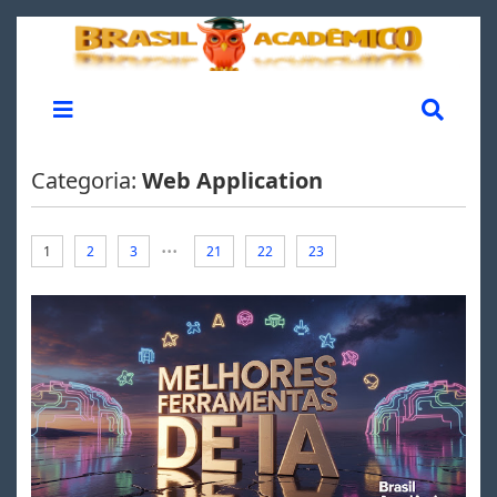
Categoria:
Web Application
...
1
2
3
21
22
23