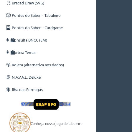
🖱️
Bracad Draw (SVG)
🎲
Pontes do Saber – Tabuleiro
🎴
Pontes do Saber – Cardgame
👩‍🏫
Consulta BNCC (EM)
👩‍🏫
Sorteia Temas
🎯
Roleta (alternativa aos dados)
🚢
N.A.V.A.L. Deluxe
🐜
Ilha das Formigas
🤡
🗡
🪄
👹
📜
🦼
ESAF RPG
Conheça nosso jogo de tabuleiro