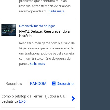
problema que nenhuma reunião
resolvia: a transferência de crianças
recém-operadas d...
Saiba mais
Desenvolvimento de jogos
NAVAL Deluxe: Reescrevendo a
história
Reeditei o meu game com o auxílio da
IA para uma experiência renovada de
um tradicional jogo de papel e caneta
com um triste cenário de guerra de
pano...
Saiba mais
Recentes
RANDOM
Dicionário
Como o pitstop da Ferrari ajudou a UTI
pediátrica
0