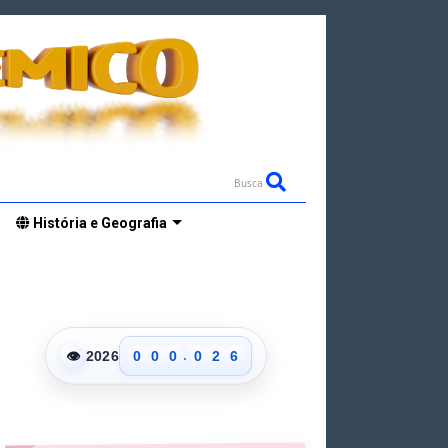
Busca
História e Geografia
0
1
2
3
0
4
1
5
.
👁
2026
0
0
0
0
2
6
1
1
1
1
3
7
2
2
2
2
4
8
3
3
3
3
5
9
4
4
4
4
6