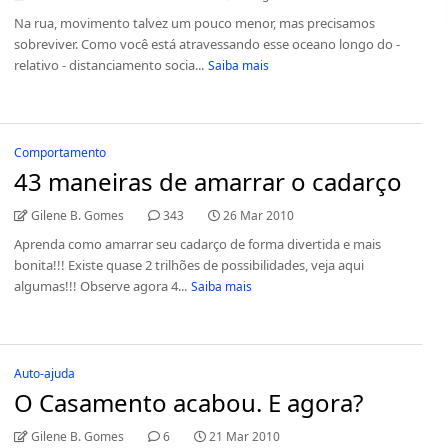
Na rua, movimento talvez um pouco menor, mas precisamos
sobreviver. Como você está atravessando esse oceano longo do -
relativo - distanciamento socia...
Saiba mais
Comportamento
43 maneiras de amarrar o cadarço
Gilene B. Gomes
343
26 Mar 2010
Aprenda como amarrar seu cadarço de forma divertida e mais
bonita!!! Existe quase 2 trilhões de possibilidades, veja aqui
algumas!!! Observe agora 4...
Saiba mais
Auto-ajuda
O Casamento acabou. E agora?
Gilene B. Gomes
6
21 Mar 2010