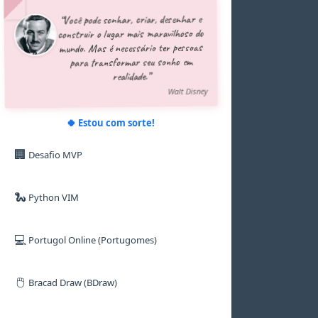
5
5
5
5
7
“Você pode sonhar, criar, desenhar e
6
6
6
6
8
construir o lugar mais maravilhoso do
7
7
7
7
9
mundo. Mas é necessário ter pessoas
8
8
8
8
para transformar seu sonho em
9
9
9
9
realidade.”
Walt Disney
🍀 Estou com sorte!
🏢
Desafio MVP
🐍
Python VIM
💻
Portugol Online (Portugomes)
🖱️
Bracad Draw (BDraw)