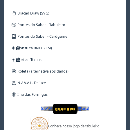
🖱️
Bracad Draw (SVG)
🎲
Pontes do Saber – Tabuleiro
🎴
Pontes do Saber – Cardgame
👩‍🏫
Consulta BNCC (EM)
👩‍🏫
Sorteia Temas
🎯
Roleta (alternativa aos dados)
🚢
N.A.V.A.L. Deluxe
🐜
Ilha das Formigas
🤡
🗡
🪄
👹
📜
🦼
ESAF RPG
Conheça nosso jogo de tabuleiro