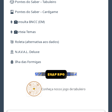
🎲
Pontes do Saber – Tabuleiro
🎴
Pontes do Saber – Cardgame
👩‍🏫
Consulta BNCC (EM)
👩‍🏫
Sorteia Temas
🎯
Roleta (alternativa aos dados)
🚢
N.A.V.A.L. Deluxe
🐜
Ilha das Formigas
🤡
🗡
🪄
👹
📜
🦼
ESAF RPG
Conheça nosso jogo de tabuleiro