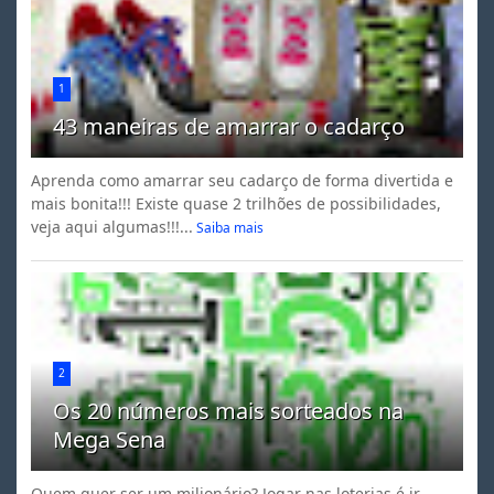
1
43 maneiras de amarrar o cadarço
Aprenda como amarrar seu cadarço de forma divertida e
mais bonita!!! Existe quase 2 trilhões de possibilidades,
veja aqui algumas!!!...
Saiba mais
2
Os 20 números mais sorteados na
Mega Sena
Quem quer ser um milionário? Jogar nas loterias é ir