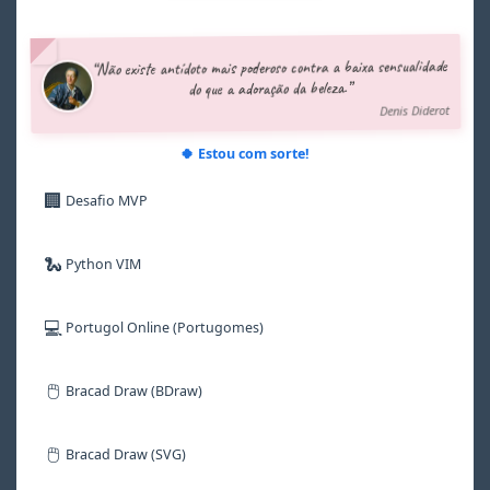
3
3
3
3
3
4
4
4
4
4
5
5
5
5
5
“Não existe antídoto mais poderoso contra a baixa sensualidade
6
6
6
6
6
do que a adoração da beleza.”
7
7
7
7
7
Denis Diderot
8
8
8
8
8
9
9
9
9
9
🍀 Estou com sorte!
🏢
Desafio MVP
🐍
Python VIM
💻
Portugol Online (Portugomes)
🖱️
Bracad Draw (BDraw)
🖱️
Bracad Draw (SVG)