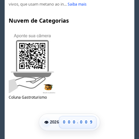
vivos, que usam metano ao in...
Saiba mais
Nuvem de Categorias
0
1
2
3
4
Coluna Gastroturismo
5
6
7
8
.
👁
0
0
0
0
0
9
2026
1
1
1
1
1
2
2
2
2
2