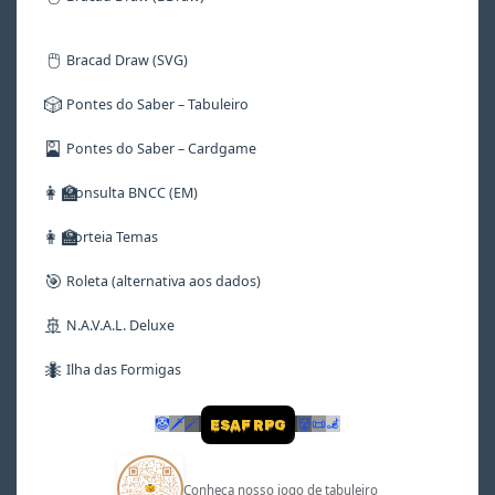
🖱️
Bracad Draw (SVG)
🎲
Pontes do Saber – Tabuleiro
🎴
Pontes do Saber – Cardgame
👩‍🏫
Consulta BNCC (EM)
👩‍🏫
Sorteia Temas
🎯
Roleta (alternativa aos dados)
🚢
N.A.V.A.L. Deluxe
🐜
Ilha das Formigas
🤡
🗡
🪄
👹
📜
🦼
ESAF RPG
Conheça nosso jogo de tabuleiro