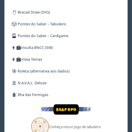
🖱️
Bracad Draw (SVG)
🎲
Pontes do Saber – Tabuleiro
🎴
Pontes do Saber – Cardgame
👩‍🏫
Consulta BNCC (EM)
👩‍🏫
Sorteia Temas
🎯
Roleta (alternativa aos dados)
🚢
N.A.V.A.L. Deluxe
🐜
Ilha das Formigas
🤡
🗡
🪄
👹
📜
🦼
ESAF RPG
Conheça nosso jogo de tabuleiro