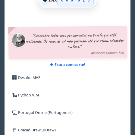
👁
0
0
0
0
1
5
2026
1
1
1
1
2
6
2
2
2
2
3
7
3
3
3
3
4
8
4
4
4
4
5
9
5
5
5
5
6
“Concentre todos seus pensamentos na tarefa que está
6
6
6
6
7
realizando. Os raios de sol não queimam até que sejam colocados
7
7
7
7
8
em foco.”
8
8
8
8
9
Alexander Graham Bell
9
9
9
9
🍀 Estou com sorte!
🏢
Desafio MVP
🐍
Python VIM
💻
Portugol Online (Portugomes)
🖱️
Bracad Draw (BDraw)