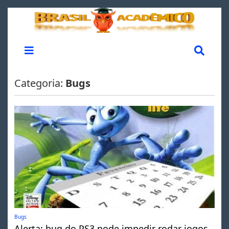
Categoria:
Bugs
Bugs
Alerta: bug do PS3 pode impedir rodar jogos