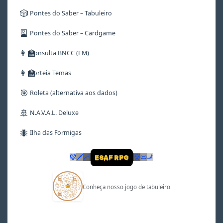
🎲
Pontes do Saber – Tabuleiro
🎴
Pontes do Saber – Cardgame
👩‍🏫
Consulta BNCC (EM)
👩‍🏫
Sorteia Temas
🎯
Roleta (alternativa aos dados)
🚢
N.A.V.A.L. Deluxe
🐜
Ilha das Formigas
🤡
🗡
🪄
👹
📜
🦼
ESAF RPG
Conheça nosso jogo de tabuleiro