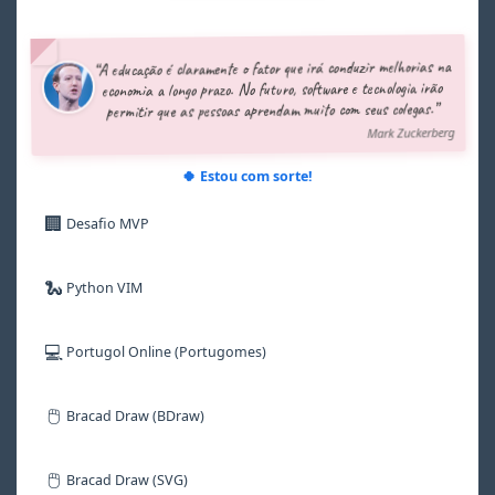
3
3
3
3
3
3
4
4
4
4
4
4
5
5
5
5
5
5
“A educação é claramente o fator que irá conduzir melhorias na
6
6
6
6
6
6
economia a longo prazo. No futuro, software e tecnologia irão
7
7
7
7
7
7
permitir que as pessoas aprendam muito com seus colegas.”
8
8
8
8
8
8
Mark Zuckerberg
9
9
9
9
9
9
🍀 Estou com sorte!
🏢
Desafio MVP
🐍
Python VIM
💻
Portugol Online (Portugomes)
🖱️
Bracad Draw (BDraw)
🖱️
Bracad Draw (SVG)