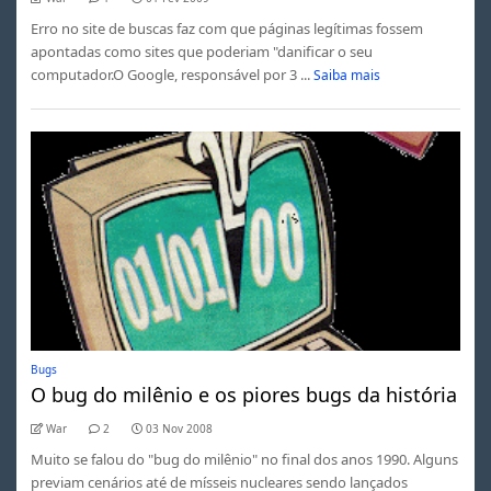
Erro no site de buscas faz com que páginas legítimas fossem
apontadas como sites que poderiam "danificar o seu
computador.O Google, responsável por 3 ...
Saiba mais
Bugs
O bug do milênio e os piores bugs da história
War
2
03 Nov 2008
Muito se falou do "bug do milênio" no final dos anos 1990. Alguns
previam cenários até de mísseis nucleares sendo lançados