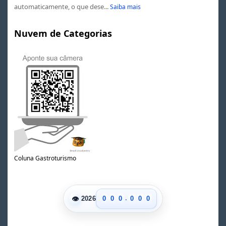
automaticamente, o que dese...
Saiba mais
Nuvem de Categorias
Coluna Gastroturismo
.
👁
0
0
0
0
0
0
2026
1
1
1
1
1
1
2
2
2
2
2
2