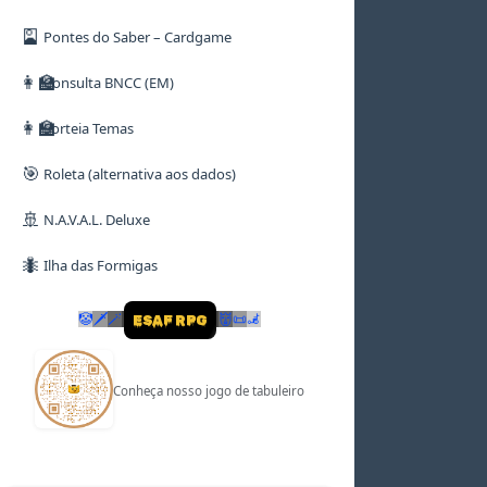
🎴
Pontes do Saber – Cardgame
👩‍🏫
Consulta BNCC (EM)
👩‍🏫
Sorteia Temas
🎯
Roleta (alternativa aos dados)
🚢
N.A.V.A.L. Deluxe
🐜
Ilha das Formigas
🤡
🗡
🪄
👹
📜
🦼
ESAF RPG
Conheça nosso jogo de tabuleiro