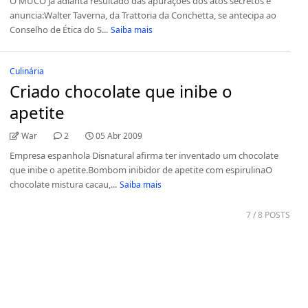
O MUCO já adianta resultado das apurações dos atos secretos e
anuncia:Walter Taverna, da Trattoria da Conchetta, se antecipa ao
Conselho de Ética do S...
Saiba mais
Culinária
Criado chocolate que inibe o
apetite
War
2
05 Abr 2009
Empresa espanhola Disnatural afirma ter inventado um chocolate
que inibe o apetite.Bombom inibidor de apetite com espirulinaO
chocolate mistura cacau,...
Saiba mais
7
/ 8 POSTS