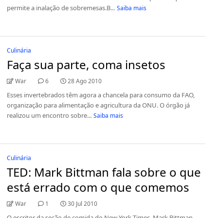
permite a inalação de sobremesas.B...
Saiba mais
Culinária
Faça sua parte, coma insetos
War
6
28 Ago 2010
Esses invertebrados têm agora a chancela para consumo da FAO,
organização para alimentação e agricultura da ONU. O órgão já
realizou um encontro sobre...
Saiba mais
Culinária
TED: Mark Bittman fala sobre o que
está errado com o que comemos
War
1
30 Jul 2010
O escritor da seção de comida do New York Times, Mark Bittman,