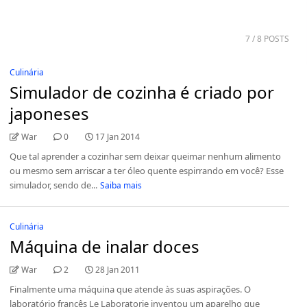
7
/ 8 POSTS
Culinária
Simulador de cozinha é criado por
japoneses
War
0
17 Jan 2014
Que tal aprender a cozinhar sem deixar queimar nenhum alimento
ou mesmo sem arriscar a ter óleo quente espirrando em você? Esse
simulador, sendo de...
Saiba mais
Culinária
Máquina de inalar doces
War
2
28 Jan 2011
Finalmente uma máquina que atende às suas aspirações. O
laboratório francês Le Laboratorie inventou um aparelho que