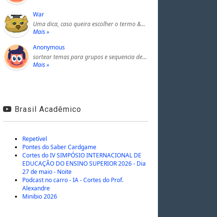
War
Uma dica, caso queira escolher o termo &…
Mais »
Anonymous
sortear temas para grupos e sequencia de…
Mais »
Brasil Acadêmico
Repetível
Pontes do Saber Cardgame
Cortes do IV SIMPÓSIO INTERNACIONAL DE
EDUCAÇÃO DO ENSINO SUPERIOR 2026 - Dia
27 de maio - Noite
Podcast no carro - IA - Cortes do Prof.
Alexandre
Minibio 2026