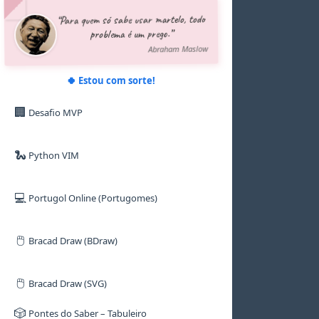
5
5
5
5
5
5
“Para quem só sabe usar martelo, todo
6
6
6
6
6
6
problema é um prego.”
7
7
7
7
7
7
8
8
8
8
8
8
Abraham Maslow
9
9
9
9
9
9
🍀 Estou com sorte!
🏢
Desafio MVP
🐍
Python VIM
💻
Portugol Online (Portugomes)
🖱️
Bracad Draw (BDraw)
🖱️
Bracad Draw (SVG)
🎲
Pontes do Saber – Tabuleiro