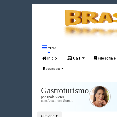
MENU
Início
C&T
Filosofia e
Recursos
Gastroturismo
por
Thaís Victer
com Alexandre Gomes
QR Code
▼