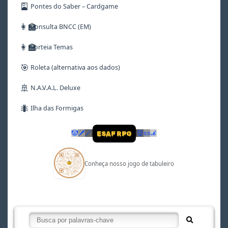
🎴
Pontes do Saber – Cardgame
👩‍🏫
Consulta BNCC (EM)
👩‍🏫
Sorteia Temas
🎯
Roleta (alternativa aos dados)
🚢
N.A.V.A.L. Deluxe
🐜
Ilha das Formigas
🤡
🗡
🪄
👹
📜
🦼
ESAF RPG
Conheça nosso jogo de tabuleiro