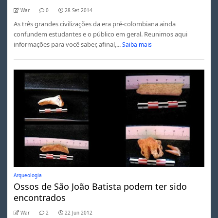
War
0
28 Set 2014
As três grandes civilizações da era pré-colombiana ainda
confundem estudantes e o público em geral. Reunimos aqui
informações para você saber, afinal,...
Saiba mais
Arqueologia
Ossos de São João Batista podem ter sido
encontrados
War
2
22 Jun 2012