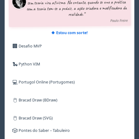
sem teoria vira ativismo. No entanto, quando se une a prática
7
7
7
7
7
7
com a teoria tem-se a práxis, a ação criadora e modificadora da
8
8
8
8
8
8
realidade.”
9
9
9
9
9
9
Paulo Freire
🍀 Estou com sorte!
🏢
Desafio MVP
🐍
Python VIM
💻
Portugol Online (Portugomes)
🖱️
Bracad Draw (BDraw)
🖱️
Bracad Draw (SVG)
🎲
Pontes do Saber – Tabuleiro