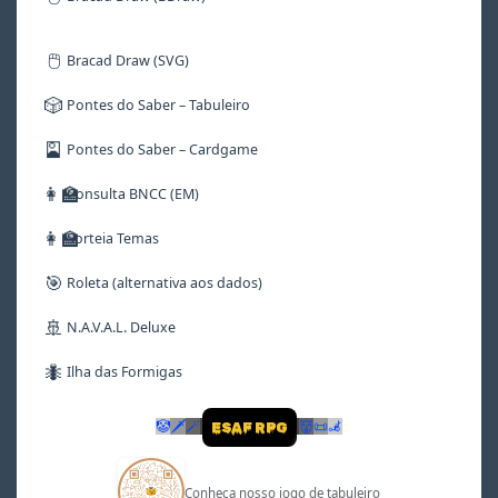
🖱️
Bracad Draw (SVG)
🎲
Pontes do Saber – Tabuleiro
🎴
Pontes do Saber – Cardgame
👩‍🏫
Consulta BNCC (EM)
👩‍🏫
Sorteia Temas
🎯
Roleta (alternativa aos dados)
🚢
N.A.V.A.L. Deluxe
🐜
Ilha das Formigas
🤡
🗡
🪄
👹
📜
🦼
ESAF RPG
Conheça nosso jogo de tabuleiro