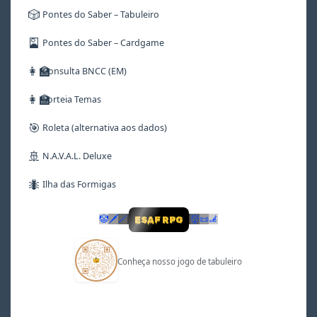
🎲
Pontes do Saber – Tabuleiro
🎴
Pontes do Saber – Cardgame
👩‍🏫
Consulta BNCC (EM)
👩‍🏫
Sorteia Temas
🎯
Roleta (alternativa aos dados)
🚢
N.A.V.A.L. Deluxe
🐜
Ilha das Formigas
🤡
🗡
🪄
👹
📜
🦼
ESAF RPG
Conheça nosso jogo de tabuleiro