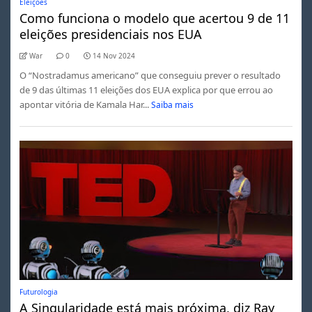
Eleições
Como funciona o modelo que acertou 9 de 11
eleições presidenciais nos EUA
War
0
14 Nov 2024
O “Nostradamus americano” que conseguiu prever o resultado
de 9 das últimas 11 eleições dos EUA explica por que errou ao
apontar vitória de Kamala Har...
Saiba mais
Futurologia
A Singularidade está mais próxima, diz Ray