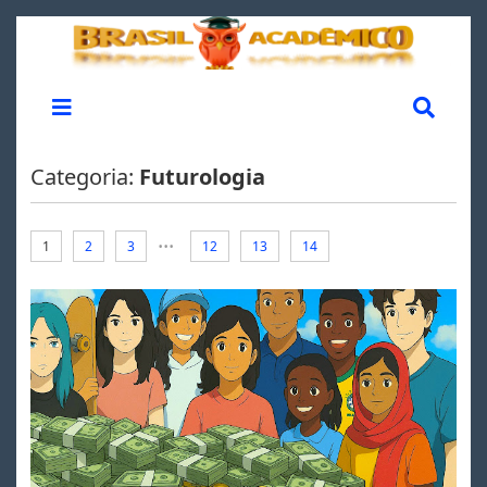
Categoria:
Futurologia
...
1
2
3
12
13
14