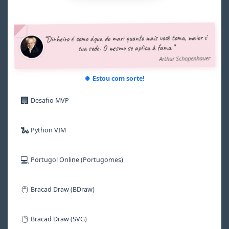
3
3
3
3
7
3
4
4
4
4
8
4
5
5
5
5
9
5
“Dinheiro é como água do mar: quanto mais você toma, maior é
6
6
6
6
6
sua sede. O mesmo se aplica à fama.”
7
7
7
7
7
Arthur Schopenhauer
8
8
8
8
8
9
9
9
9
9
🍀 Estou com sorte!
🏢
Desafio MVP
🐍
Python VIM
💻
Portugol Online (Portugomes)
🖱️
Bracad Draw (BDraw)
🖱️
Bracad Draw (SVG)