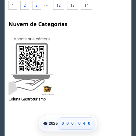
...
1
2
3
12
13
14
Nuvem de Categorias
Coluna Gastroturismo
0
1
2
3
.
👁
0
0
0
0
4
0
2026
1
1
1
1
5
1
2
2
2
2
6
2