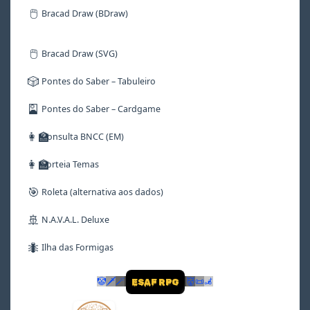
🖱️
Bracad Draw (BDraw)
🖱️
Bracad Draw (SVG)
🎲
Pontes do Saber – Tabuleiro
🎴
Pontes do Saber – Cardgame
👩‍🏫
Consulta BNCC (EM)
👩‍🏫
Sorteia Temas
🎯
Roleta (alternativa aos dados)
🚢
N.A.V.A.L. Deluxe
🐜
Ilha das Formigas
🤡
🗡
🪄
👹
📜
🦼
ESAF RPG