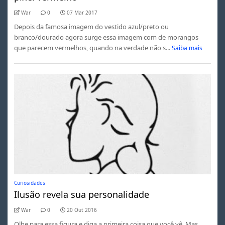
War
0
07 Mar 2017
Depois da famosa imagem do vestido azul/preto ou
branco/dourado agora surge essa imagem com de morangos
que parecem vermelhos, quando na verdade não s...
Saiba mais
Curiosidades
Ilusão revela sua personalidade
War
0
20 Out 2016
Olhe para essa figura e diga a primeira coisa que você vê. Mas