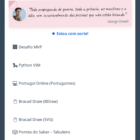
5
5
5
5
5
5
“Toda propaganda de guerra, toda a gritaria, as mentiras e o
6
6
6
6
6
6
ódio, vem invariavelmente das pessoas que não estão lutando.”
7
7
7
7
7
7
George Orwell
8
8
8
8
8
8
9
9
9
9
9
9
🍀 Estou com sorte!
🏢
Desafio MVP
🐍
Python VIM
💻
Portugol Online (Portugomes)
🖱️
Bracad Draw (BDraw)
🖱️
Bracad Draw (SVG)
🎲
Pontes do Saber – Tabuleiro