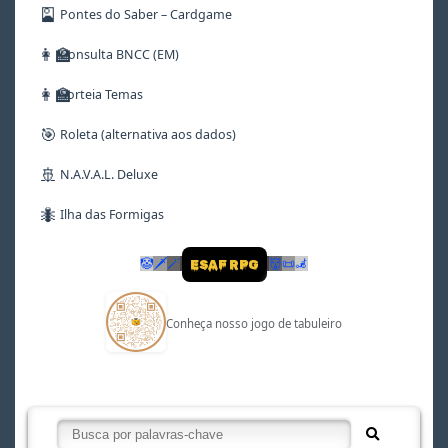
🎴
Pontes do Saber – Cardgame
👩‍🏫
Consulta BNCC (EM)
👩‍🏫
Sorteia Temas
🎯
Roleta (alternativa aos dados)
🚢
N.A.V.A.L. Deluxe
🐜
Ilha das Formigas
🤡
🗡
🪄
👹
📜
🦼
ESAF RPG
Conheça nosso jogo de tabuleiro