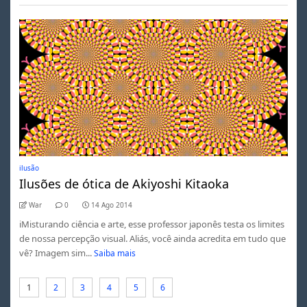
ilusão
Ilusões de ótica de Akiyoshi Kitaoka
War
0
14 Ago 2014
iMisturando ciência e arte, esse professor japonês testa os limites
de nossa percepção visual. Aliás, você ainda acredita em tudo que
vê? Imagem sim...
Saiba mais
1
2
3
4
5
6