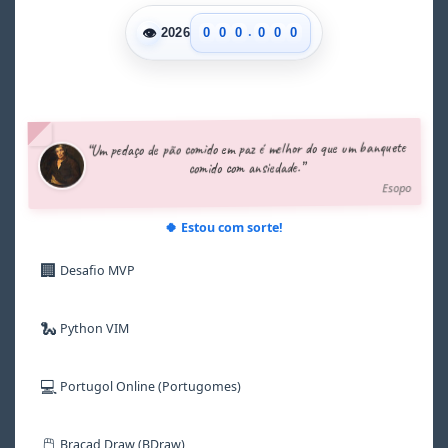
.
👁
0
0
0
0
0
0
2026
1
1
1
1
1
1
2
2
2
2
2
2
3
3
3
3
3
3
4
4
4
4
4
4
5
5
5
5
5
5
“Um pedaço de pão comido em paz é melhor do que um banquete
6
6
6
6
6
6
comido com ansiedade.”
7
7
7
7
7
7
Esopo
8
8
8
8
8
8
9
9
9
9
9
9
🍀 Estou com sorte!
🏢
Desafio MVP
🐍
Python VIM
💻
Portugol Online (Portugomes)
🖱️
Bracad Draw (BDraw)