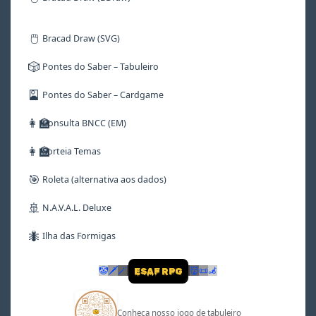
🖱️
Bracad Draw (SVG)
🎲
Pontes do Saber – Tabuleiro
🎴
Pontes do Saber – Cardgame
👩‍🏫
Consulta BNCC (EM)
👩‍🏫
Sorteia Temas
🎯
Roleta (alternativa aos dados)
🚢
N.A.V.A.L. Deluxe
🐜
Ilha das Formigas
🤡
🗡
🪄
👹
📜
🦼
ESAF RPG
Conheça nosso jogo de tabuleiro