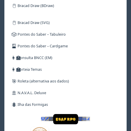
🖱️
Bracad Draw (BDraw)
🖱️
Bracad Draw (SVG)
🎲
Pontes do Saber – Tabuleiro
🎴
Pontes do Saber – Cardgame
👩‍🏫
Consulta BNCC (EM)
👩‍🏫
Sorteia Temas
🎯
Roleta (alternativa aos dados)
🚢
N.A.V.A.L. Deluxe
🐜
Ilha das Formigas
🤡
🗡
🪄
👹
📜
🦼
ESAF RPG