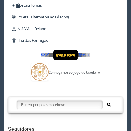
👩‍🏫
Sorteia Temas
🎯
Roleta (alternativa aos dados)
🚢
N.A.V.A.L. Deluxe
🐜
Ilha das Formigas
🤡
🗡
🪄
👹
📜
🦼
ESAF RPG
Conheça nosso jogo de tabuleiro
Seguidores