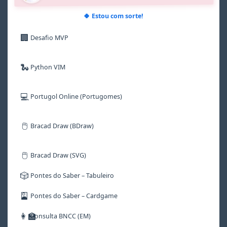
8
8
8
8
8
8
9
9
9
9
9
9
🍀 Estou com sorte!
🏢
Desafio MVP
🐍
Python VIM
💻
Portugol Online (Portugomes)
🖱️
Bracad Draw (BDraw)
🖱️
Bracad Draw (SVG)
🎲
Pontes do Saber – Tabuleiro
🎴
Pontes do Saber – Cardgame
👩‍🏫
Consulta BNCC (EM)