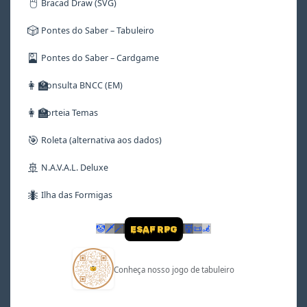
🖱️
Bracad Draw (SVG)
🎲
Pontes do Saber – Tabuleiro
🎴
Pontes do Saber – Cardgame
👩‍🏫
Consulta BNCC (EM)
👩‍🏫
Sorteia Temas
🎯
Roleta (alternativa aos dados)
🚢
N.A.V.A.L. Deluxe
🐜
Ilha das Formigas
🤡
🗡
🪄
👹
📜
🦼
ESAF RPG
Conheça nosso jogo de tabuleiro