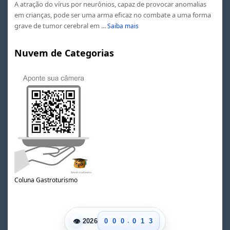
A atração do vírus por neurônios, capaz de provocar anomalias
em crianças, pode ser uma arma eficaz no combate a uma forma
grave de tumor cerebral em ...
Saiba mais
Nuvem de Categorias
Coluna Gastroturismo
0
1
0
2
.
👁
0
0
0
0
1
3
2026