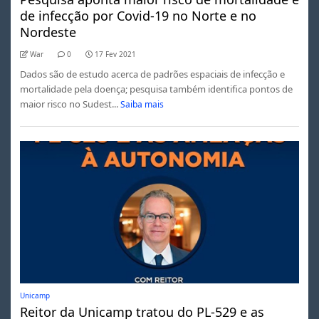
de infecção por Covid-19 no Norte e no
Nordeste
War
0
17 Fev 2021
Dados são de estudo acerca de padrões espaciais de infecção e
mortalidade pela doença; pesquisa também identifica pontos de
maior risco no Sudest...
Saiba mais
Unicamp
Reitor da Unicamp tratou do PL-529 e as