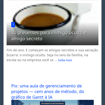
3
30 presentes para inimigo oculto e
amigo secreto
Fim de ano. E começam os amigos secretos e sua variação
bizarra: o inimigo oculto. Seja no seio da família, na
escola ou na empresa você se ...
Saiba mais
Pix: uma aula de gerenciamento de
projetos — cem anos de método, do
gráfico de Gantt à IA