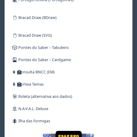
🖱️
Bracad Draw (BDraw)
🖱️
Bracad Draw (SVG)
🎲
Pontes do Saber – Tabuleiro
🎴
Pontes do Saber – Cardgame
👩‍🏫
Consulta BNCC (EM)
👩‍🏫
Sorteia Temas
🎯
Roleta (alternativa aos dados)
🚢
N.A.V.A.L. Deluxe
🐜
Ilha das Formigas
🤡
🗡
🪄
👹
📜
🦼
ESAF RPG