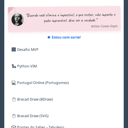
4
4
4
7
6
5
5
5
8
7
“Quando você elimina o impossível, o que restar, não importa o
6
6
6
9
8
quão improvável, deve ser a verdade.”
7
7
7
9
Arthur Conan Doyle
8
8
8
9
9
9
🍀 Estou com sorte!
🏢
Desafio MVP
🐍
Python VIM
💻
Portugol Online (Portugomes)
🖱️
Bracad Draw (BDraw)
🖱️
Bracad Draw (SVG)
🎲
Pontes do Saber – Tabuleiro