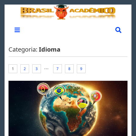
Categoria:
Idioma
...
1
2
3
7
8
9