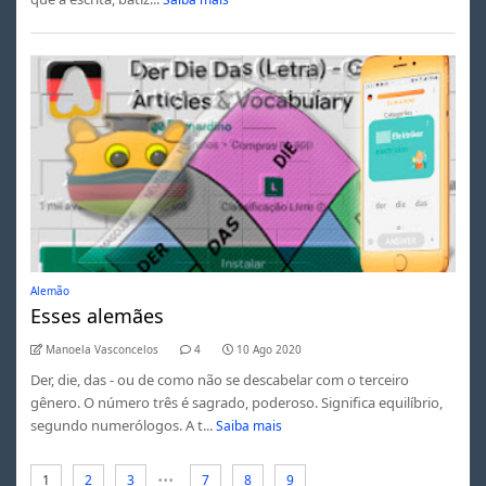
Alemão
Esses alemães
Manoela Vasconcelos
4
10 Ago 2020
Der, die, das - ou de como não se descabelar com o terceiro
gênero. O número três é sagrado, poderoso. Significa equilíbrio,
segundo numerólogos. A t...
Saiba mais
...
1
2
3
7
8
9