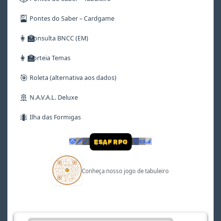
🎴
Pontes do Saber – Cardgame
👩‍🏫
Consulta BNCC (EM)
👩‍🏫
Sorteia Temas
🎯
Roleta (alternativa aos dados)
🚢
N.A.V.A.L. Deluxe
🐜
Ilha das Formigas
🤡
🗡
🪄
👹
📜
🦼
ESAF RPG
Conheça nosso jogo de tabuleiro