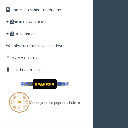
🎴
Pontes do Saber – Cardgame
👩‍🏫
Consulta BNCC (EM)
👩‍🏫
Sorteia Temas
🎯
Roleta (alternativa aos dados)
🚢
N.A.V.A.L. Deluxe
🐜
Ilha das Formigas
🤡
🗡
🪄
👹
📜
🦼
ESAF RPG
Conheça nosso jogo de tabuleiro