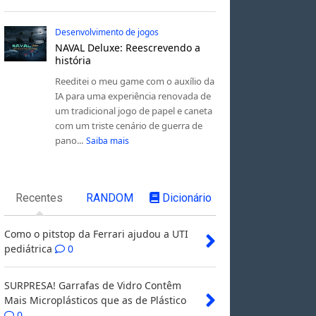
Desenvolvimento de jogos
NAVAL Deluxe: Reescrevendo a
história
Reeditei o meu game com o auxílio da
IA para uma experiência renovada de
um tradicional jogo de papel e caneta
com um triste cenário de guerra de
pano...
Saiba mais
Recentes
RANDOM
Dicionário
Como o pitstop da Ferrari ajudou a UTI
pediátrica
0
SURPRESA! Garrafas de Vidro Contêm
Mais Microplásticos que as de Plástico
0