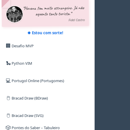
5
5
5
5
6
“Havana tem muito estrangeiro. Já não
6
6
6
6
7
aguento tanto turista.”
7
7
7
7
8
8
8
8
8
9
Fidel Castro
9
9
9
9
🍀 Estou com sorte!
🏢
Desafio MVP
🐍
Python VIM
💻
Portugol Online (Portugomes)
🖱️
Bracad Draw (BDraw)
🖱️
Bracad Draw (SVG)
🎲
Pontes do Saber – Tabuleiro