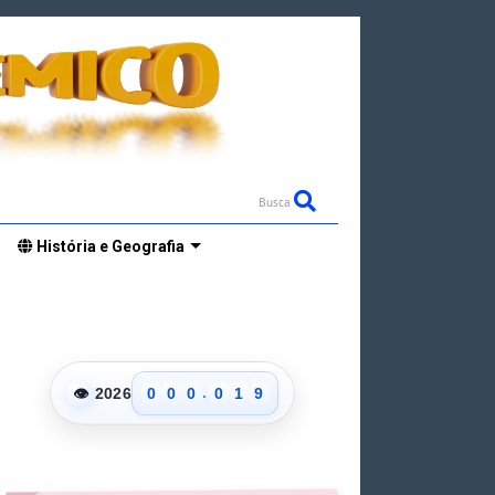
0
Busca
1
2
História e Geografia
3
4
5
6
7
0
8
.
👁
2026
0
0
0
0
1
9
1
1
1
1
2
2
2
2
2
3
3
3
3
3
4
4
4
4
4
5