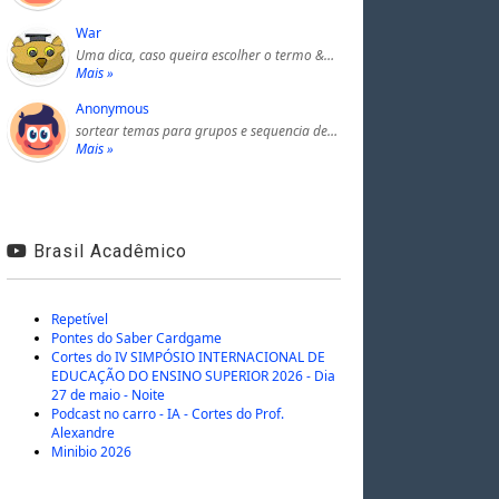
War
Uma dica, caso queira escolher o termo &…
Mais »
Anonymous
sortear temas para grupos e sequencia de…
Mais »
Brasil Acadêmico
Repetível
Pontes do Saber Cardgame
Cortes do IV SIMPÓSIO INTERNACIONAL DE
EDUCAÇÃO DO ENSINO SUPERIOR 2026 - Dia
27 de maio - Noite
Podcast no carro - IA - Cortes do Prof.
Alexandre
Minibio 2026