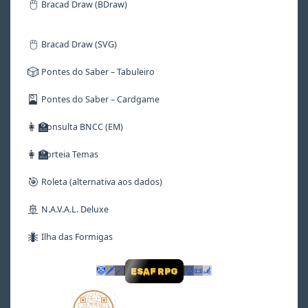
🖱️
Bracad Draw (BDraw)
🖱️
Bracad Draw (SVG)
🎲
Pontes do Saber – Tabuleiro
🎴
Pontes do Saber – Cardgame
👩‍🏫
Consulta BNCC (EM)
👩‍🏫
Sorteia Temas
🎯
Roleta (alternativa aos dados)
🚢
N.A.V.A.L. Deluxe
🐜
Ilha das Formigas
🤡
🗡
🪄
👹
📜
🦼
ESAF RPG